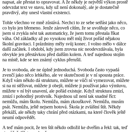
napsat, ale přestat to opravovat. A že někdy je největší výkon prostě
odevzdat text ve stavu, kdy už není dokonalý, ale je dostatečně
pravdivý, aby unesl vlastní existenci.
Tohle všechno ve mně zůstává. Nechci to ze sebe setřást jako něco,
co bylo jen břemeno. Jenže zároveň cítím, že se uvolňuje něco, co
jsem si zvykla nést tak automaticky, že jsem tomu přestala říkat
váha. Od základky až po vysokou měl můj život pořád nějakou
školní gravitaci. I prázdniny měly svůj konec. I volno mělo v dálce
další začátek. I období, kdy jsem zrovna nic neodevzdávala, byla
obvykle jen přestávkou před dalším kolem. A teď najednou stojím
na místě, kde se ten známý cyklus přerušil.
Je to svoboda, ale ne úplně jednoduchá. Svoboda často vypadá
zvenčí jako něco lehkého, ale ve skutečnosti je v ní spousta práce.
Když vám někdo dá strukturu, můžete se vůči ní vymezovat, můžete
si na ni stěžovat, můžete ji obejít, můžete ji používat jako výmluvu,
můžete v ní být unavení, ale pořád existuje. Když struktura zmizí,
zmizí i pohodlný protivník. Najednou už není tak snadné říct:
nemůžu, mám školu. Nemůžu, mám zkouškové. Nemůžu, musím
psát. Nemůžu, ještě nejsem hotová. Škola je zvláštní štít. Někdy
překáží, ale někdy taky chrání před otázkami, na které člověk ještě
neumí odpovědět.
A teď mám pocit, že ten štít někdo odložil ke dveřím a řekl: tak, teď