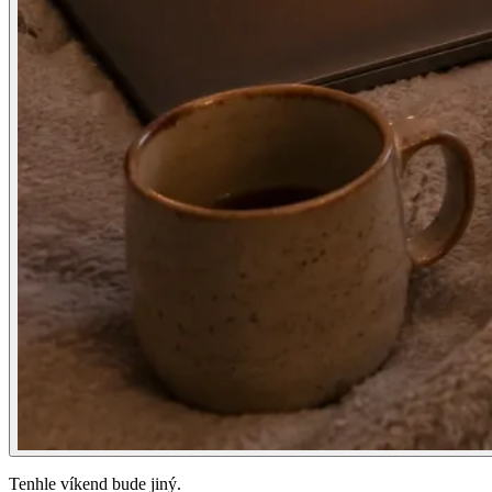
Tenhle víkend bude jiný.