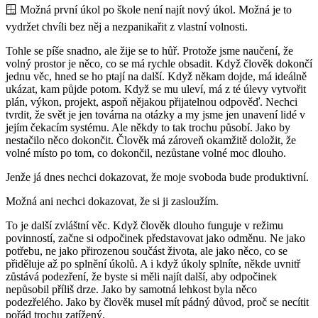
🪟 Možná první úkol po škole není najít nový úkol. Možná je to
vydržet chvíli bez něj a nezpanikařit z vlastní volnosti.
Tohle se píše snadno, ale žije se to hůř. Protože jsme naučení, že
volný prostor je něco, co se má rychle obsadit. Když člověk dokončí
jednu věc, hned se ho ptají na další. Když někam dojde, má ideálně
ukázat, kam půjde potom. Když se mu uleví, má z té úlevy vytvořit
plán, výkon, projekt, aspoň nějakou přijatelnou odpověď. Nechci
tvrdit, že svět je jen továrna na otázky a my jsme jen unavení lidé v
jejím čekacím systému. Ale někdy to tak trochu působí. Jako by
nestačilo něco dokončit. Člověk má zároveň okamžitě doložit, že
volné místo po tom, co dokončil, nezůstane volné moc dlouho.
Jenže já dnes nechci dokazovat, že moje svoboda bude produktivní.
Možná ani nechci dokazovat, že si ji zasloužím.
To je další zvláštní věc. Když člověk dlouho funguje v režimu
povinností, začne si odpočinek představovat jako odměnu. Ne jako
potřebu, ne jako přirozenou součást života, ale jako něco, co se
přiděluje až po splnění úkolů. A i když úkoly splníte, někde uvnitř
zůstává podezření, že byste si měli najít další, aby odpočinek
nepůsobil příliš drze. Jako by samotná lehkost byla něco
podezřelého. Jako by člověk musel mít pádný důvod, proč se necítit
pořád trochu zatížený.