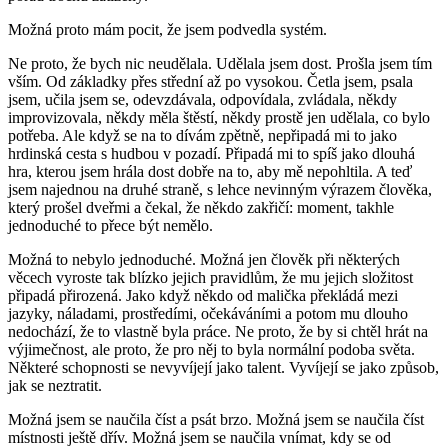
Možná proto mám pocit, že jsem podvedla systém.
Ne proto, že bych nic neudělala. Udělala jsem dost. Prošla jsem tím
vším. Od základky přes střední až po vysokou. Četla jsem, psala
jsem, učila jsem se, odevzdávala, odpovídala, zvládala, někdy
improvizovala, někdy měla štěstí, někdy prostě jen udělala, co bylo
potřeba. Ale když se na to dívám zpětně, nepřipadá mi to jako
hrdinská cesta s hudbou v pozadí. Připadá mi to spíš jako dlouhá
hra, kterou jsem hrála dost dobře na to, aby mě nepohltila. A teď
jsem najednou na druhé straně, s lehce nevinným výrazem člověka,
který prošel dveřmi a čekal, že někdo zakřičí: moment, takhle
jednoduché to přece být nemělo.
Možná to nebylo jednoduché. Možná jen člověk při některých
věcech vyroste tak blízko jejich pravidlům, že mu jejich složitost
připadá přirozená. Jako když někdo od malička překládá mezi
jazyky, náladami, prostředími, očekáváními a potom mu dlouho
nedochází, že to vlastně byla práce. Ne proto, že by si chtěl hrát na
výjimečnost, ale proto, že pro něj to byla normální podoba světa.
Některé schopnosti se nevyvíjejí jako talent. Vyvíjejí se jako způsob,
jak se neztratit.
Možná jsem se naučila číst a psát brzo. Možná jsem se naučila číst
místnosti ještě dřív. Možná jsem se naučila vnímat, kdy se od