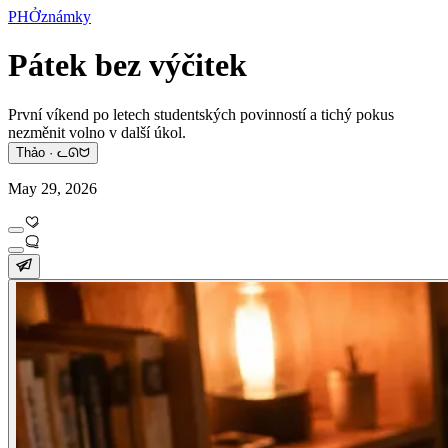
PHỞznámky
Pátek bez výčitek
První víkend po letech studentských povinností a tichý pokus
nezměnit volno v další úkol.
Thảo · ᓚᘏᗢ
May 29, 2026