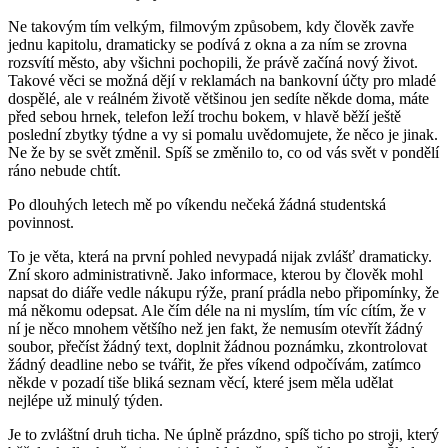
Ne takovým tím velkým, filmovým způsobem, kdy člověk zavře
jednu kapitolu, dramaticky se podívá z okna a za ním se zrovna
rozsvítí město, aby všichni pochopili, že právě začíná nový život.
Takové věci se možná dějí v reklamách na bankovní účty pro mladé
dospělé, ale v reálném životě většinou jen sedíte někde doma, máte
před sebou hrnek, telefon leží trochu bokem, v hlavě běží ještě
poslední zbytky týdne a vy si pomalu uvědomujete, že něco je jinak.
Ne že by se svět změnil. Spíš se změnilo to, co od vás svět v pondělí
ráno nebude chtít.
Po dlouhých letech mě po víkendu nečeká žádná studentská
povinnost.
To je věta, která na první pohled nevypadá nijak zvlášť dramaticky.
Zní skoro administrativně. Jako informace, kterou by člověk mohl
napsat do diáře vedle nákupu rýže, praní prádla nebo připomínky, že
má někomu odepsat. Ale čím déle na ni myslím, tím víc cítím, že v
ní je něco mnohem většího než jen fakt, že nemusím otevřít žádný
soubor, přečíst žádný text, doplnit žádnou poznámku, zkontrolovat
žádný deadline nebo se tvářit, že přes víkend odpočívám, zatímco
někde v pozadí tiše bliká seznam věcí, které jsem měla udělat
nejlépe už minulý týden.
Je to zvláštní druh ticha. Ne úplně prázdno, spíš ticho po stroji, který