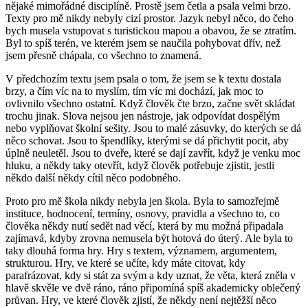
nějaké mimořádné disciplíně. Prostě jsem četla a psala velmi brzo.
Texty pro mě nikdy nebyly cizí prostor. Jazyk nebyl něco, do čeho
bych musela vstupovat s turistickou mapou a obavou, že se ztratím.
Byl to spíš terén, ve kterém jsem se naučila pohybovat dřív, než
jsem přesně chápala, co všechno to znamená.
V předchozím textu jsem psala o tom, že jsem se k textu dostala
brzy, a čím víc na to myslím, tím víc mi dochází, jak moc to
ovlivnilo všechno ostatní. Když člověk čte brzo, začne svět skládat
trochu jinak. Slova nejsou jen nástroje, jak odpovídat dospělým
nebo vyplňovat školní sešity. Jsou to malé zásuvky, do kterých se dá
něco schovat. Jsou to špendlíky, kterými se dá přichytit pocit, aby
úplně neuletěl. Jsou to dveře, které se dají zavřít, když je venku moc
hluku, a někdy taky otevřít, když člověk potřebuje zjistit, jestli
někdo další někdy cítil něco podobného.
Proto pro mě škola nikdy nebyla jen škola. Byla to samozřejmě
instituce, hodnocení, termíny, osnovy, pravidla a všechno to, co
člověka někdy nutí sedět nad věcí, která by mu možná připadala
zajímavá, kdyby zrovna nemusela být hotová do úterý. Ale byla to
taky dlouhá forma hry. Hry s textem, významem, argumentem,
strukturou. Hry, ve které se učíte, kdy máte citovat, kdy
parafrázovat, kdy si stát za svým a kdy uznat, že věta, která zněla v
hlavě skvěle ve dvě ráno, ráno připomíná spíš akademicky oblečený
průvan. Hry, ve které člověk zjistí, že někdy není nejtěžší něco