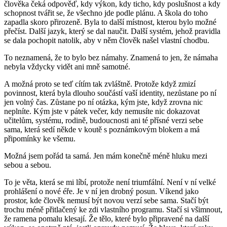
člověka čeká odpověď, kdy výkon, kdy ticho, kdy poslušnost a kdy
schopnost tvářit se, že všechno jde podle plánu. A škola do toho
zapadla skoro přirozeně. Byla to další místnost, kterou bylo možné
přečíst. Další jazyk, který se dal naučit. Další systém, jehož pravidla
se dala pochopit natolik, aby v něm člověk našel vlastní chodbu.
To neznamená, že to bylo bez námahy. Znamená to jen, že námaha
nebyla vždycky vidět ani mně samotné.
A možná proto se teď cítím tak zvláštně. Protože když zmizí
povinnost, která byla dlouho součástí vaší identity, nezůstane po ní
jen volný čas. Zůstane po ní otázka, kým jste, když zrovna nic
neplníte. Kým jste v pátek večer, kdy nemusíte nic dokazovat
učitelům, systému, rodině, budoucnosti ani té přísné verzi sebe
sama, která sedí někde v koutě s poznámkovým blokem a má
připomínky ke všemu.
Možná jsem pořád ta samá. Jen mám konečně méně hluku mezi
sebou a sebou.
To je věta, která se mi líbí, protože není triumfální. Není v ní velké
prohlášení o nové éře. Je v ní jen drobný posun. Víkend jako
prostor, kde člověk nemusí být novou verzí sebe sama. Stačí být
trochu méně přitlačený ke zdi vlastního programu. Stačí si všimnout,
že ramena pomalu klesají. Že tělo, které bylo připravené na další