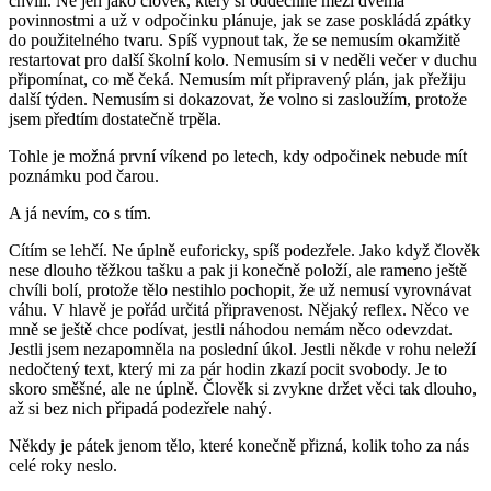
chvíli. Ne jen jako člověk, který si oddechne mezi dvěma
povinnostmi a už v odpočinku plánuje, jak se zase poskládá zpátky
do použitelného tvaru. Spíš vypnout tak, že se nemusím okamžitě
restartovat pro další školní kolo. Nemusím si v neděli večer v duchu
připomínat, co mě čeká. Nemusím mít připravený plán, jak přežiju
další týden. Nemusím si dokazovat, že volno si zasloužím, protože
jsem předtím dostatečně trpěla.
Tohle je možná první víkend po letech, kdy odpočinek nebude mít
poznámku pod čarou.
A já nevím, co s tím.
Cítím se lehčí. Ne úplně euforicky, spíš podezřele. Jako když člověk
nese dlouho těžkou tašku a pak ji konečně položí, ale rameno ještě
chvíli bolí, protože tělo nestihlo pochopit, že už nemusí vyrovnávat
váhu. V hlavě je pořád určitá připravenost. Nějaký reflex. Něco ve
mně se ještě chce podívat, jestli náhodou nemám něco odevzdat.
Jestli jsem nezapomněla na poslední úkol. Jestli někde v rohu neleží
nedočtený text, který mi za pár hodin zkazí pocit svobody. Je to
skoro směšné, ale ne úplně. Člověk si zvykne držet věci tak dlouho,
až si bez nich připadá podezřele nahý.
Někdy je pátek jenom tělo, které konečně přizná, kolik toho za nás
celé roky neslo.