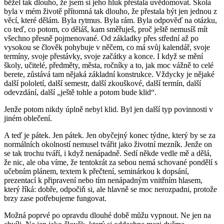
běžel tak dlouho, že jsem si jeho hluk přestala uvědomovat. Škola
byla v mém životě přítomná tak dlouho, že přestala být jen jednou z
věcí, které dělám. Byla rytmus. Byla rám. Byla odpověď na otázku,
co teď, co potom, co děláš, kam směřuješ, proč ještě nemusíš mít
všechno přesně pojmenované. Od základky přes střední až po
vysokou se člověk pohybuje v něčem, co má svůj kalendář, svoje
termíny, svoje přestávky, svoje začátky a konce. I když se mění
školy, učitelé, předměty, města, ročníky a to, jak moc vážně to celé
berete, zůstává tam nějaká základní konstrukce. Vždycky je nějaké
další pololetí, další semestr, další zkouškové, další termín, další
odevzdání, další „ještě tohle a potom bude klid“.
Jenže potom nikdy úplně nebyl klid. Byl jen další typ povinnosti v
jiném oblečení.
A teď je pátek. Jen pátek. Jen obyčejný konec týdne, který by se za
normálních okolností nemusel tvářit jako životní mezník. Jenže on
se tak trochu tváří, i když nenápadně. Sedí někde vedle mě a dělá,
že nic, ale oba víme, že tentokrát za sebou nemá schované pondělí s
učebním plánem, textem k přečtení, seminárkou k dopsání,
prezentací k připravení nebo tím nenápadným vnitřním hlasem,
který říká: dobře, odpočiň si, ale hlavně se moc nerozpadni, protože
brzy zase potřebujeme fungovat.
Možná poprvé po opravdu dlouhé době můžu vypnout. Ne jen na