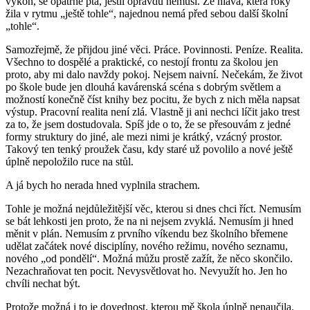
výkon, se opatrně ptá, jestli opravdu nemusí. Že hlava, která roky
žila v rytmu „ještě tohle“, najednou nemá před sebou další školní
„tohle“.
Samozřejmě, že přijdou jiné věci. Práce. Povinnosti. Peníze. Realita.
Všechno to dospělé a praktické, co nestojí frontu za školou jen
proto, aby mi dalo navždy pokoj. Nejsem naivní. Nečekám, že život
po škole bude jen dlouhá kavárenská scéna s dobrým světlem a
možností konečně číst knihy bez pocitu, že bych z nich měla napsat
výstup. Pracovní realita není zlá. Vlastně ji ani nechci líčit jako trest
za to, že jsem dostudovala. Spíš jde o to, že se přesouvám z jedné
formy struktury do jiné, ale mezi nimi je krátký, vzácný prostor.
Takový ten tenký proužek času, kdy staré už povolilo a nové ještě
úplně nepoložilo ruce na stůl.
A já bych ho nerada hned vyplnila strachem.
Tohle je možná nejdůležitější věc, kterou si dnes chci říct. Nemusím
se bát lehkosti jen proto, že na ni nejsem zvyklá. Nemusím ji hned
měnit v plán. Nemusím z prvního víkendu bez školního břemene
udělat začátek nové disciplíny, nového režimu, nového seznamu,
nového „od pondělí“. Možná můžu prostě zažít, že něco skončilo.
Nezachraňovat ten pocit. Nevysvětlovat ho. Nevyužít ho. Jen ho
chvíli nechat být.
Protože možná i to je dovednost, kterou mě škola úplně nenaučila.