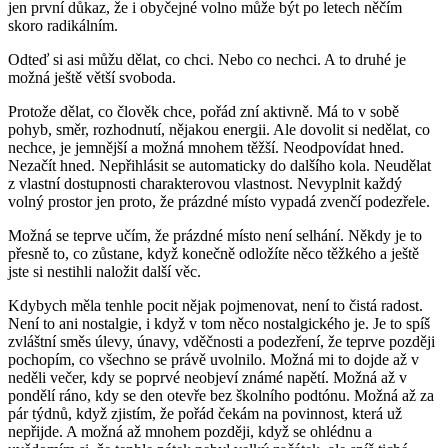
jen první důkaz, že i obyčejné volno může být po letech něčím
skoro radikálním.
Odteď si asi můžu dělat, co chci. Nebo co nechci. A to druhé je
možná ještě větší svoboda.
Protože dělat, co člověk chce, pořád zní aktivně. Má to v sobě
pohyb, směr, rozhodnutí, nějakou energii. Ale dovolit si nedělat, co
nechce, je jemnější a možná mnohem těžší. Neodpovídat hned.
Nezačít hned. Nepřihlásit se automaticky do dalšího kola. Neudělat
z vlastní dostupnosti charakterovou vlastnost. Nevyplnit každý
volný prostor jen proto, že prázdné místo vypadá zvenčí podezřele.
Možná se teprve učím, že prázdné místo není selhání. Někdy je to
přesně to, co zůstane, když konečně odložíte něco těžkého a ještě
jste si nestihli naložit další věc.
Kdybych měla tenhle pocit nějak pojmenovat, není to čistá radost.
Není to ani nostalgie, i když v tom něco nostalgického je. Je to spíš
zvláštní směs úlevy, únavy, vděčnosti a podezření, že teprve později
pochopím, co všechno se právě uvolnilo. Možná mi to dojde až v
neděli večer, kdy se poprvé neobjeví známé napětí. Možná až v
pondělí ráno, kdy se den otevře bez školního podtónu. Možná až za
pár týdnů, když zjistím, že pořád čekám na povinnost, která už
nepřijde. A možná až mnohem později, když se ohlédnu a