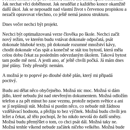
Jak nechat věci doběhnout. Jak neudělat z každého konce okamžitě
další úkol. Jak se neposadit nad vlastní život s červenou propiskou a
nezačít opravovat všechno, co ještě nemá jasnou strukturu.
Dnes večer nechci být projekt.
Nechci být optimalizovaná verze člověka po škole. Nechci začít
nový režim, ve kterém budu vstávat dokonale odpočatá, psát
dokonale hluboké texty, pít dokonale rozumné množství kávy,
chodit dokonale včas spát a konečně se stát tou bytostí, která měla
celou dobu čekat za posledním odevzdaným úkolem. Taková bytost
tam podle mě není. A jestli ano, ať ještě chvíli počká. Já mám dnes
jiné plány. Tedy přesněji: nemám.
A možná je to poprvé po dlouhé době plán, který mi připadá
poctivý.
Budu asi dělat něco obyčejného. Možná nic moc. Možná si dám
jídlo, které nebudu jíst nad otevřeným dokumentem. Možná odložím
telefon a za pět minut ho zase vezmu, protože nejsem světice a ani
se jí neplánuji stát. Možná si pustím něco, co nebude mít žádnou
vzdělávací hodnotu, a přežiju to bez výčitek. Možná budu chvíli jen
ležet a čekat, až tělo pochopí, že ho nikdo nevolá do další směny.
Možná budu přemýšlet o tom, co chci psát dál. Možná taky ne.
Možná tenhle víkend nebude začátek ničeho velkého. Možná bude