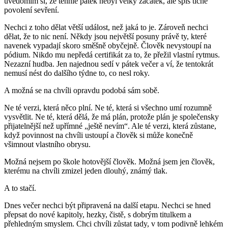
uvědomím si, že tenhle pátek nebyl velký začátek, ale spíš tiché
povolení sevření.
Nechci z toho dělat větší událost, než jaká to je. Zároveň nechci
dělat, že to nic není. Někdy jsou největší posuny právě ty, které
navenek vypadají skoro směšně obyčejně. Člověk nevystoupí na
pódium. Nikdo mu nepředá certifikát za to, že přežil vlastní rytmus.
Nezazní hudba. Jen najednou sedí v pátek večer a ví, že tentokrát
nemusí nést do dalšího týdne to, co nesl roky.
A možná se na chvíli opravdu podobá sám sobě.
Ne té verzi, která něco plní. Ne té, která si všechno umí rozumně
vysvětlit. Ne té, která dělá, že má plán, protože plán je společensky
přijatelnější než upřímné „ještě nevím“. Ale té verzi, která zůstane,
když povinnost na chvíli ustoupí a člověk si může konečně
všimnout vlastního obrysu.
Možná nejsem po škole hotovější člověk. Možná jsem jen člověk,
kterému na chvíli zmizel jeden dlouhý, známý tlak.
A to stačí.
Dnes večer nechci být připravená na další etapu. Nechci se hned
přepsat do nové kapitoly, hezky, čistě, s dobrým titulkem a
přehledným smyslem. Chci chvíli zůstat tady, v tom podivně lehkém