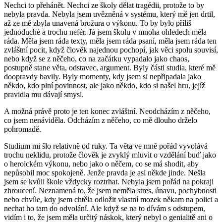
Nechci to přehánět. Nechci ze školy dělat tragédii, protože to by
nebyla pravda. Nebyla jsem uvězněná v systému, který mě jen drtil,
až ze mě zbyla unavená brožura o výkonu. To by bylo příliš
jednoduché a trochu nefér. Já jsem školu v mnoha ohledech měla
ráda. Měla jsem ráda texty, měla jsem ráda psaní, měla jsem ráda ten
zvláštní pocit, když člověk najednou pochopí, jak věci spolu souvisí,
nebo když se z něčeho, co na začátku vypadalo jako chaos,
postupně stane věta, odstavec, argument. Byly části studia, které mě
doopravdy bavily. Byly momenty, kdy jsem si nepřipadala jako
někdo, kdo plní povinnost, ale jako někdo, kdo si našel hru, jejíž
pravidla mu dávají smysl.
A možná právě proto je ten konec zvláštní. Neodcházím z něčeho,
co jsem nenáviděla. Odcházím z něčeho, co mě dlouho drželo
pohromadě.
Studium mi šlo relativně od ruky. Ta věta ve mně pořád vyvolává
trochu neklidu, protože člověk je zvyklý mluvit o vzdělání buď jako
o heroickém výkonu, nebo jako o něčem, co se má shodit, aby
nepůsobil moc spokojeně. Jenže pravda je asi někde jinde. Nešla
jsem se kvůli škole vždycky roztrhat. Nebyla jsem pořád na pokraji
zhroucení. Neznamená to, že jsem neměla stres, únavu, pochybnosti
nebo chvíle, kdy jsem chtěla odložit vlastní mozek někam na polici a
nechat ho tam do odvolání. Ale když se na to dívám s odstupem,
vidím i to, že jsem měla určitý náskok, který nebyl o genialitě ani o