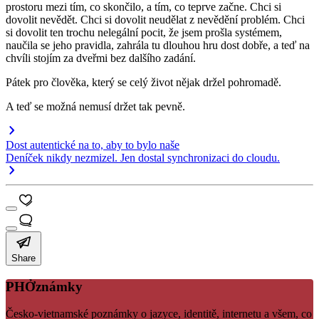
prostoru mezi tím, co skončilo, a tím, co teprve začne. Chci si
dovolit nevědět. Chci si dovolit neudělat z nevědění problém. Chci
si dovolit ten trochu nelegální pocit, že jsem prošla systémem,
naučila se jeho pravidla, zahrála tu dlouhou hru dost dobře, a teď na
chvíli stojím za dveřmi bez dalšího zadání.
Pátek pro člověka, který se celý život nějak držel pohromadě.
A teď se možná nemusí držet tak pevně.
Dost autentické na to, aby to bylo naše
Deníček nikdy nezmizel. Jen dostal synchronizaci do cloudu.
Share
PHỞznámky
Česko-vietnamské poznámky o jazyce, identitě, internetu a všem, co