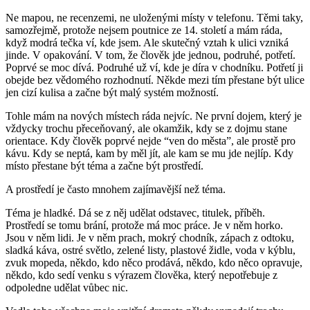
Ne mapou, ne recenzemi, ne uloženými místy v telefonu. Těmi taky,
samozřejmě, protože nejsem poutnice ze 14. století a mám ráda,
když modrá tečka ví, kde jsem. Ale skutečný vztah k ulici vzniká
jinde. V opakování. V tom, že člověk jde jednou, podruhé, potřetí.
Poprvé se moc dívá. Podruhé už ví, kde je díra v chodníku. Potřetí ji
obejde bez vědomého rozhodnutí. Někde mezi tím přestane být ulice
jen cizí kulisa a začne být malý systém možností.
Tohle mám na nových místech ráda nejvíc. Ne první dojem, který je
vždycky trochu přeceňovaný, ale okamžik, kdy se z dojmu stane
orientace. Kdy člověk poprvé nejde “ven do města”, ale prostě pro
kávu. Kdy se neptá, kam by měl jít, ale kam se mu jde nejlíp. Kdy
místo přestane být téma a začne být prostředí.
A prostředí je často mnohem zajímavější než téma.
Téma je hladké.
Dá se z něj udělat odstavec, titulek, příběh.
Prostředí se tomu brání, protože má moc práce. Je v něm horko.
Jsou v něm lidi. Je v něm prach, mokrý chodník, zápach z odtoku,
sladká káva, ostré světlo, zelené listy, plastové židle, voda v kýblu,
zvuk mopeda, někdo, kdo něco prodává, někdo, kdo něco opravuje,
někdo, kdo sedí venku s výrazem člověka, který nepotřebuje z
odpoledne udělat vůbec nic.