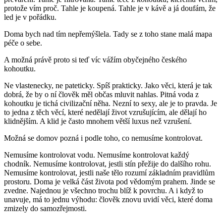
protože vím proč. Tahle je koupená. Tahle je v kávě a já doufám, že
led je v pořádku.
Doma bych nad tím nepřemýšlela. Tady se z toho stane malá mapa
péče o sebe.
A možná právě proto si teď víc vážím obyčejného českého
kohoutku.
Ne vlastenecky, ne pateticky. Spíš prakticky. Jako věci, která je tak
dobrá, že by o ní člověk měl občas mluvit nahlas. Pitná voda z
kohoutku je tichá civilizační něha. Nezní to sexy, ale je to pravda. Je
to jedna z těch věcí, které nedělají život vzrušujícím, ale dělají ho
klidnějším. A klid je často mnohem větší luxus než vzrušení.
Možná se domov pozná i podle toho, co nemusíme kontrolovat.
Nemusíme kontrolovat vodu. Nemusíme kontrolovat každý
chodník. Nemusíme kontrolovat, jestli stín přežije do dalšího rohu.
Nemusíme kontrolovat, jestli naše tělo rozumí základním pravidlům
prostoru. Doma je velká část života pod vědomým prahem. Jinde se
zvedne. Najednou je všechno trochu blíž k povrchu. A i když to
unavuje, má to jednu výhodu: člověk znovu uvidí věci, které doma
zmizely do samozřejmosti.