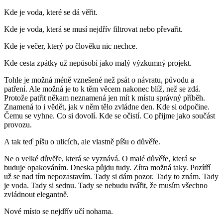
Kde je voda, které se dá věřit.
Kde je voda, která se musí nejdřív filtrovat nebo převařit.
Kde je večer, který po člověku nic nechce.
Kde cesta zpátky už nepůsobí jako malý výzkumný projekt.
Tohle je možná méně vznešené než psát o návratu, původu a
patření. Ale možná je to k těm věcem nakonec blíž, než se zdá.
Protože patřit někam neznamená jen mít k místu správný příběh.
Znamená to i vědět, jak v něm tělo zvládne den. Kde si odpočine.
Čemu se vyhne. Co si dovolí. Kde se očistí. Co přijme jako součást
provozu.
A tak teď píšu o ulicích, ale vlastně píšu o důvěře.
Ne o velké důvěře, která se vyznává. O malé důvěře, která se
buduje opakováním. Dneska půjdu tudy. Zítra možná taky. Pozítří
už se nad tím nepozastavím. Tady si dám pozor. Tady to znám. Tady
je voda. Tady si sednu. Tady se nebudu tvářit, že musím všechno
zvládnout elegantně.
Nové místo se nejdřív učí nohama.