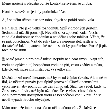
Méně spojené s představou, že kontakt se světem je chyba.
Kontakt se světem je tady podmínka účasti.
A já se učím účastnit se bez toho, abych se pořád omlouvala.
Ne hlasitě. Ne jako velké rozhodnutí. Spíš v drobných gestech.
Sednout si níž. Jít pomaleji. Nevadit si za zpocená záda. Nechat
chodidla dotknout se chodníku a neudělat z toho událost. Vědět, že
se pak opláchnou. Vzít do ruky kávu a nepřemýšlet, jestli je to
dostatečně lokální, autentické nebo esteticky použitelné. Prostě ji pít.
Ideálně ve stínu.
🗒️
Malé pravidlo pro nové místo:
nejdřív nehledat smysl. Najít stín,
vodu na opláchnutí, bezpečnou vodu na pití, cestu zpátky a místo,
kde člověk může chvíli stát bez vysvětlování.
Možná to zní méně literárně, než by se od článku čekalo. Ale mně se
líbí, že některé pravdy jsou úplně provozní. Člověk nemusí mít
velký závěr, aby pochopil, že den fungoval. Stačí, že věděl, kudy jít.
Že se neztratil víc, než bylo užitečné. Že se včas schoval do stínu.
Že si nezaměnil dostupnou vodu za bezpečnou vodu k pití. Že se
nebál vypadat trochu obyčejně.
Mám pocit, že internet nás často učí opačnou věc. Že když se