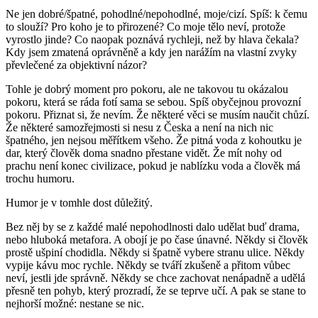
Ne jen dobré/špatné, pohodlné/nepohodlné, moje/cizí. Spíš: k čemu
to slouží? Pro koho je to přirozené? Co moje tělo neví, protože
vyrostlo jinde? Co naopak poznává rychleji, než by hlava čekala?
Kdy jsem zmatená oprávněně a kdy jen narážím na vlastní zvyky
převlečené za objektivní názor?
Tohle je dobrý moment pro pokoru, ale ne takovou tu okázalou
pokoru, která se ráda fotí sama se sebou. Spíš obyčejnou provozní
pokoru. Přiznat si, že nevím. Že některé věci se musím naučit chůzí.
Že některé samozřejmosti si nesu z Česka a není na nich nic
špatného, jen nejsou měřítkem všeho. Že pitná voda z kohoutku je
dar, který člověk doma snadno přestane vidět. Že mít nohy od
prachu není konec civilizace, pokud je nablízku voda a člověk má
trochu humoru.
Humor je v tomhle dost důležitý.
Bez něj by se z každé malé nepohodlnosti dalo udělat buď drama,
nebo hluboká metafora. A obojí je po čase únavné. Někdy si člověk
prostě ušpiní chodidla. Někdy si špatně vybere stranu ulice. Někdy
vypije kávu moc rychle. Někdy se tváří zkušeně a přitom vůbec
neví, jestli jde správně. Někdy se chce zachovat nenápadně a udělá
přesně ten pohyb, který prozradí, že se teprve učí. A pak se stane to
nejhorší možné: nestane se nic.