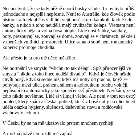
Nechci tvrdit, že se tady běžně chodí bosky všude. To by bylo příliš
jednoduché a nejspíš i nepřesné. Není to Austrálie, kde člověk podle
historek a fotek občas vidí lidi vejít bosé skoro kamkoli, klidně i do
banky, a nikdo z toho neudělá malý civilizační kolaps. Vietnam není
automaticky nějaká volná bosá utopie. Lidé nosí žabky, sandály,
boty, přezouvají se, zouvají se doma, zouvají se v chrámech, někde i
v menších vnitřních prostorech. Ulice sama o sobě není romantický
koberec pro moje chodidla.
Ale přesto je tu pro mě něco měkčího.
Ne normální ve smyslu “všichni to tak dělají”. Spíš přirozenější ve
smyslu “nikdo z toho hned nedělá divadlo”. Když je člověk někde
chvíli bosý, když si sedne níž, když má nohy od prachu, když se
pohybuje mezi ulicí, prahem, stínem a kohoutkem trochu volněji,
nepůsobí to automaticky jako společenský přestupek. Neříkám, že si
toho nikdo nevšimne. Lidé si všímají všeho. Ale není v tom ten ostrý
pohled, který znám z Česka: pohled, který z bosé nohy na ulici hned
udělá otázku hygieny, slušnosti, duševního stavu a rodičovské
výchovy v jednom.
V Česku by se na mě ukazovalo prstem mnohem rychleji.
A možná právě ten rozdíl mě zajímá.