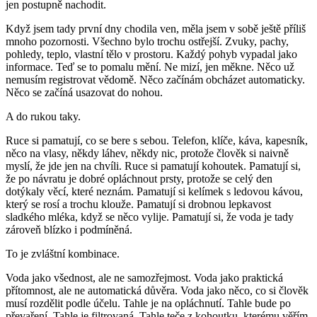
jen postupně nachodit.
Když jsem tady první dny chodila ven, měla jsem v sobě ještě příliš
mnoho pozornosti. Všechno bylo trochu ostřejší. Zvuky, pachy,
pohledy, teplo, vlastní tělo v prostoru. Každý pohyb vypadal jako
informace. Teď se to pomalu mění. Ne mizí, jen měkne. Něco už
nemusím registrovat vědomě. Něco začínám obcházet automaticky.
Něco se začíná usazovat do nohou.
A do rukou taky.
Ruce si pamatují, co se bere s sebou. Telefon, klíče, káva, kapesník,
něco na vlasy, někdy láhev, někdy nic, protože člověk si naivně
myslí, že jde jen na chvíli. Ruce si pamatují kohoutek. Pamatují si,
že po návratu je dobré opláchnout prsty, protože se celý den
dotýkaly věcí, které neznám. Pamatují si kelímek s ledovou kávou,
který se rosí a trochu klouže. Pamatují si drobnou lepkavost
sladkého mléka, když se něco vylije. Pamatují si, že voda je tady
zároveň blízko i podmíněná.
To je zvláštní kombinace.
Voda jako všednost, ale ne samozřejmost. Voda jako praktická
přítomnost, ale ne automatická důvěra. Voda jako něco, co si člověk
musí rozdělit podle účelu. Tahle je na opláchnutí. Tahle bude po
převaření. Tahle je filtrovaná. Tahle teče z kohoutku, kterému věřím,