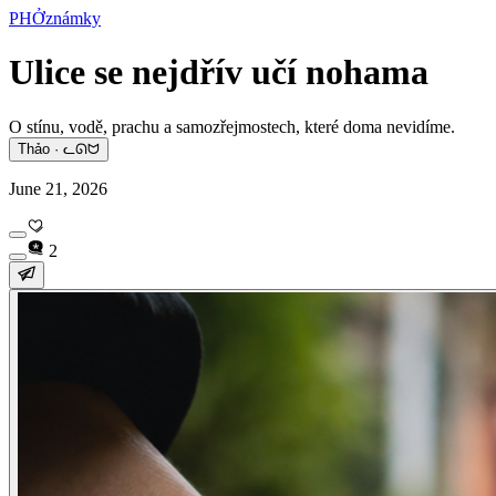
PHỞznámky
Ulice se nejdřív učí nohama
O stínu, vodě, prachu a samozřejmostech, které doma nevidíme.
Thảo · ᓚᘏᗢ
June 21, 2026
2