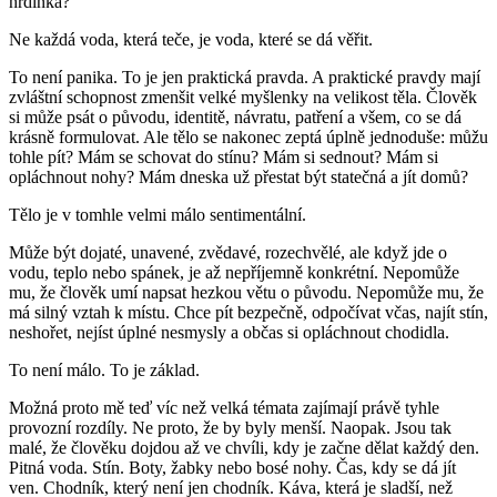
hrdinka?
Ne každá voda, která teče, je voda, které se dá věřit.
To není panika. To je jen praktická pravda. A praktické pravdy mají
zvláštní schopnost zmenšit velké myšlenky na velikost těla. Člověk
si může psát o původu, identitě, návratu, patření a všem, co se dá
krásně formulovat. Ale tělo se nakonec zeptá úplně jednoduše: můžu
tohle pít? Mám se schovat do stínu? Mám si sednout? Mám si
opláchnout nohy? Mám dneska už přestat být statečná a jít domů?
Tělo je v tomhle velmi málo sentimentální.
Může být dojaté, unavené, zvědavé, rozechvělé, ale když jde o
vodu, teplo nebo spánek, je až nepříjemně konkrétní. Nepomůže
mu, že člověk umí napsat hezkou větu o původu. Nepomůže mu, že
má silný vztah k místu. Chce pít bezpečně, odpočívat včas, najít stín,
neshořet, nejíst úplné nesmysly a občas si opláchnout chodidla.
To není málo. To je základ.
Možná proto mě teď víc než velká témata zajímají právě tyhle
provozní rozdíly. Ne proto, že by byly menší. Naopak. Jsou tak
malé, že člověku dojdou až ve chvíli, kdy je začne dělat každý den.
Pitná voda. Stín. Boty, žabky nebo bosé nohy. Čas, kdy se dá jít
ven. Chodník, který není jen chodník. Káva, která je sladší, než