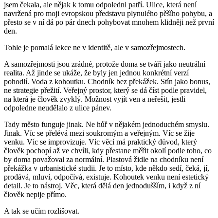
jsem čekala, ale nějak k tomu odpoledni patří. Ulice, která není
navržená pro moji evropskou představu plynulého pěšího pohybu, a
přesto se v ní dá po pár dnech pohybovat mnohem klidněji než první
den.
Tohle je pomalá lekce ne v identitě, ale v samozřejmostech.
A samozřejmosti jsou zrádné, protože doma se tváří jako neutrální
realita. Až jinde se ukáže, že byly jen jednou konkrétní verzí
pohodlí. Voda z kohoutku. Chodník bez překážek. Stín jako bonus,
ne strategie přežití. Veřejný prostor, který se dá číst podle pravidel,
na která je člověk zvyklý. Možnost vyjít ven a neřešit, jestli
odpoledne neudělalo z ulice pánev.
Tady město funguje jinak. Ne hůř v nějakém jednoduchém smyslu.
Jinak. Víc se přelévá mezi soukromým a veřejným. Víc se žije
venku. Víc se improvizuje. Víc věcí má praktický důvod, který
člověk pochopí až ve chvíli, kdy přestane měřit okolí podle toho, co
by doma považoval za normální. Plastová židle na chodníku není
překážka v urbanistické studii. Je to místo, kde někdo sedí, čeká, jí,
prodává, mluví, odpočívá, existuje. Kohoutek venku není estetický
detail. Je to nástroj. Věc, která dělá den jednodušším, i když z ní
člověk nepije přímo.
A tak se učím rozlišovat.