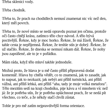
Třeba sklenici vody.
Třeba chodník.
Třeba to, že prach na chodidlech nemusí znamenat nic víc než den,
který měl povrch.
Třeba to, že nové místo se nedá opravdu poznat jen očima, protože
oči často chtějí krásu, zatímco tělo chce návod. A tělo bývá
poctivější. Řekne, kdy je moc horko. Řekne, že má žízeň. Řekne, že
tahle cesta je nepříjemná. Řekne, že tenhle stín je dobrý. Řekne, že
už stačilo. Řekne, že dneska se nemusí nikam dál. Řekne, že nohy
jsou zaprášené, ale to je v pořádku.
Mám ráda, když tělo mluví takhle jednoduše.
Možná proto, že hlava je u mě často příliš připravená dodat
komentář. Hlava by chtěla vědět, co to znamená, jak to zasadit, jak
to napsat, jak to nezkazit, jak nebýt ani příliš turistická, ani příliš
vážná, ani příliš lehká, ani příliš “aha, tady je moje velká metafora”.
Tělo mezitím sedí na kraji chodníku, pije kávu a ví mnohem víc než
já: že je potřeba stín, že je potřeba opláchnout prach, že se nedá pít
všechno, co teče, a že někdy stačí chvíli zůstat.
Tohle je pro mě zatím nejpravdivější forma orientace.