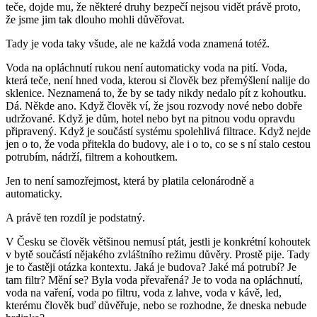
teče, dojde mu, že některé druhy bezpečí nejsou vidět právě proto,
že jsme jim tak dlouho mohli důvěřovat.
Tady je voda taky všude, ale ne každá voda znamená totéž.
Voda na opláchnutí rukou není automaticky voda na pití. Voda,
která teče, není hned voda, kterou si člověk bez přemýšlení nalije do
sklenice. Neznamená to, že by se tady nikdy nedalo pít z kohoutku.
Dá. Někde ano. Když člověk ví, že jsou rozvody nové nebo dobře
udržované. Když je dům, hotel nebo byt na pitnou vodu opravdu
připravený. Když je součástí systému spolehlivá filtrace. Když nejde
jen o to, že voda přitekla do budovy, ale i o to, co se s ní stalo cestou
potrubím, nádrží, filtrem a kohoutkem.
Jen to není samozřejmost, která by platila celonárodně a
automaticky.
A právě ten rozdíl je podstatný.
V Česku se člověk většinou nemusí ptát, jestli je konkrétní kohoutek
v bytě součástí nějakého zvláštního režimu důvěry. Prostě pije. Tady
je to častěji otázka kontextu. Jaká je budova? Jaké má potrubí? Je
tam filtr? Mění se? Byla voda převařená? Je to voda na opláchnutí,
voda na vaření, voda po filtru, voda z lahve, voda v kávě, led,
kterému člověk buď důvěřuje, nebo se rozhodne, že dneska nebude