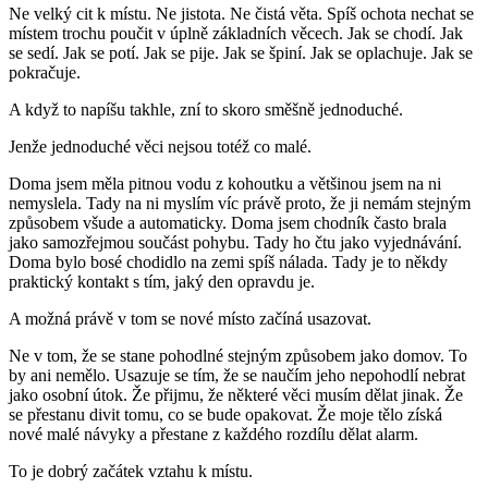
Ne velký cit k místu. Ne jistota. Ne čistá věta. Spíš ochota nechat se
místem trochu poučit v úplně základních věcech. Jak se chodí. Jak
se sedí. Jak se potí. Jak se pije. Jak se špiní. Jak se oplachuje. Jak se
pokračuje.
A když to napíšu takhle, zní to skoro směšně jednoduché.
Jenže jednoduché věci nejsou totéž co malé.
Doma jsem měla pitnou vodu z kohoutku a většinou jsem na ni
nemyslela. Tady na ni myslím víc právě proto, že ji nemám stejným
způsobem všude a automaticky. Doma jsem chodník často brala
jako samozřejmou součást pohybu. Tady ho čtu jako vyjednávání.
Doma bylo bosé chodidlo na zemi spíš nálada. Tady je to někdy
praktický kontakt s tím, jaký den opravdu je.
A možná právě v tom se nové místo začíná usazovat.
Ne v tom, že se stane pohodlné stejným způsobem jako domov. To
by ani nemělo. Usazuje se tím, že se naučím jeho nepohodlí nebrat
jako osobní útok. Že přijmu, že některé věci musím dělat jinak. Že
se přestanu divit tomu, co se bude opakovat. Že moje tělo získá
nové malé návyky a přestane z každého rozdílu dělat alarm.
To je dobrý začátek vztahu k místu.