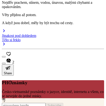
Nejdřív prachem, stínem, vodou, únavou, malými chybami a
opakováním.
Věty přijdou až potom.
A když jsou dobré, měly by být trochu od cesty.
Jinakost pod dohledem
Tělo si řeklo
2
Share
PHỞznámky
Česko-vietnamské poznámky o jazyce, identitě, internetu a všem, co
se nevejde do jedné misky.
Subscribe