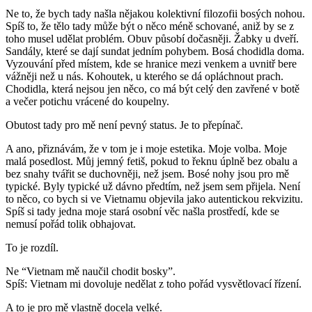
Ne to, že bych tady našla nějakou kolektivní filozofii bosých nohou.
Spíš to, že tělo tady může být o něco méně schované, aniž by se z
toho musel udělat problém. Obuv působí dočasněji. Žabky u dveří.
Sandály, které se dají sundat jedním pohybem. Bosá chodidla doma.
Vyzouvání před místem, kde se hranice mezi venkem a uvnitř bere
vážněji než u nás. Kohoutek, u kterého se dá opláchnout prach.
Chodidla, která nejsou jen něco, co má být celý den zavřené v botě
a večer potichu vrácené do koupelny.
Obutost tady pro mě není pevný status. Je to přepínač.
A ano, přiznávám, že v tom je i moje estetika. Moje volba. Moje
malá posedlost. Můj jemný fetiš, pokud to řeknu úplně bez obalu a
bez snahy tvářit se duchovněji, než jsem. Bosé nohy jsou pro mě
typické. Byly typické už dávno předtím, než jsem sem přijela. Není
to něco, co bych si ve Vietnamu objevila jako autentickou rekvizitu.
Spíš si tady jedna moje stará osobní věc našla prostředí, kde se
nemusí pořád tolik obhajovat.
To je rozdíl.
Ne “Vietnam mě naučil chodit bosky”.
Spíš:
Vietnam mi dovoluje nedělat z toho pořád vysvětlovací řízení.
A to je pro mě vlastně docela velké.