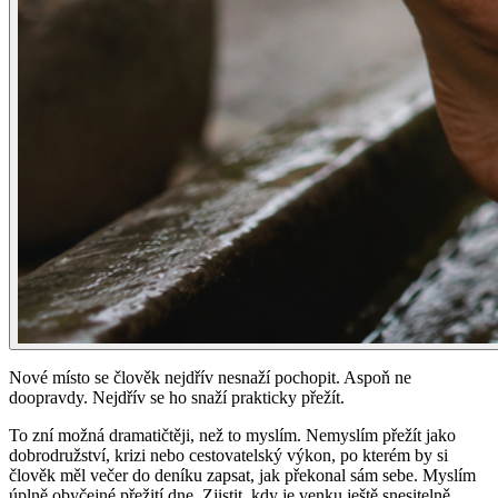
Nové místo se člověk nejdřív nesnaží pochopit. Aspoň ne
doopravdy. Nejdřív se ho snaží prakticky přežít.
To zní možná dramatičtěji, než to myslím. Nemyslím přežít jako
dobrodružství, krizi nebo cestovatelský výkon, po kterém by si
člověk měl večer do deníku zapsat, jak překonal sám sebe. Myslím
úplně obyčejné přežití dne. Zjistit, kdy je venku ještě snesitelně.