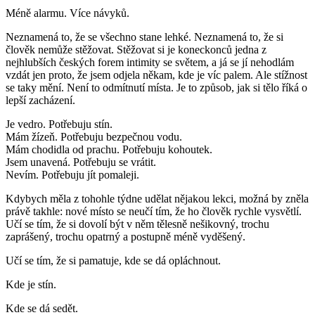
Méně alarmu. Více návyků.
Neznamená to, že se všechno stane lehké. Neznamená to, že si
člověk nemůže stěžovat. Stěžovat si je koneckonců jedna z
nejhlubších českých forem intimity se světem, a já se jí nehodlám
vzdát jen proto, že jsem odjela někam, kde je víc palem. Ale stížnost
se taky mění. Není to odmítnutí místa. Je to způsob, jak si tělo říká o
lepší zacházení.
Je vedro. Potřebuju stín.
Mám žízeň. Potřebuju bezpečnou vodu.
Mám chodidla od prachu. Potřebuju kohoutek.
Jsem unavená. Potřebuju se vrátit.
Nevím. Potřebuju jít pomaleji.
Kdybych měla z tohohle týdne udělat nějakou lekci, možná by zněla
právě takhle: nové místo se neučí tím, že ho člověk rychle vysvětlí.
Učí se tím, že si dovolí být v něm tělesně nešikovný, trochu
zaprášený, trochu opatrný a postupně méně vyděšený.
Učí se tím, že si pamatuje, kde se dá opláchnout.
Kde je stín.
Kde se dá sedět.