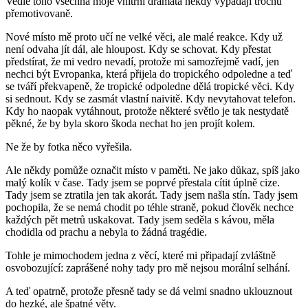
Vedle toho všechna moje vnitřní dramata někdy vypadají trochu
přemotivovaně.
Nové místo mě proto učí ne velké věci, ale malé reakce. Kdy už
není odvaha jít dál, ale hloupost. Kdy se schovat. Kdy přestat
předstírat, že mi vedro nevadí, protože mi samozřejmě vadí, jen
nechci být Evropanka, která přijela do tropického odpoledne a teď
se tváří překvapeně, že tropické odpoledne dělá tropické věci. Kdy
si sednout. Kdy se zasmát vlastní naivitě. Kdy nevytahovat telefon.
Kdy ho naopak vytáhnout, protože některé světlo je tak nestydatě
pěkné, že by byla skoro škoda nechat ho jen projít kolem.
Ne že by fotka něco vyřešila.
Ale někdy pomůže označit místo v paměti. Ne jako důkaz, spíš jako
malý kolík v čase. Tady jsem se poprvé přestala cítit úplně cize.
Tady jsem se ztratila jen tak akorát. Tady jsem našla stín. Tady jsem
pochopila, že se nemá chodit po téhle straně, pokud člověk nechce
každých pět metrů uskakovat. Tady jsem seděla s kávou, měla
chodidla od prachu a nebyla to žádná tragédie.
Tohle je mimochodem jedna z věcí, které mi připadají zvláštně
osvobozující:
zaprášené nohy tady pro mě nejsou morální selhání.
A teď opatrně, protože přesně tady se dá velmi snadno uklouznout
do hezké, ale špatné věty.