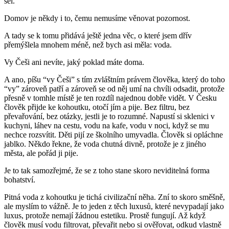
šel.
Domov je někdy i to, čemu nemusíme věnovat pozornost.
A tady se k tomu přidává ještě jedna věc, o které jsem dřív
přemýšlela mnohem méně, než bych asi měla: voda.
Vy Češi ani nevíte, jaký poklad máte doma.
A ano, píšu “vy Češi” s tím zvláštním právem člověka, který do toho
“vy” zároveň patří a zároveň se od něj umí na chvíli odsadit, protože
přesně v tomhle místě je ten rozdíl najednou dobře vidět. V Česku
člověk přijde ke kohoutku, otočí jím a pije. Bez filtru, bez
převařování, bez otázky, jestli je to rozumné. Napustí si sklenici v
kuchyni, láhev na cestu, vodu na kafe, vodu v noci, když se mu
nechce rozsvítit. Děti pijí ze školního umyvadla. Člověk si opláchne
jablko. Někdo řekne, že voda chutná divně, protože je z jiného
města, ale pořád ji pije.
Je to tak samozřejmé, že se z toho stane skoro neviditelná forma
bohatství.
Pitná voda z kohoutku je tichá civilizační něha.
Zní to skoro směšně,
ale myslím to vážně. Je to jeden z těch luxusů, které nevypadají jako
luxus, protože nemají žádnou estetiku. Prostě fungují. Až když
člověk musí vodu filtrovat, převařit nebo si ověřovat, odkud vlastně