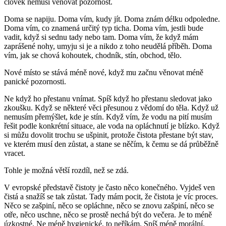
člověk nemusí věnovat pozornost.
Doma se napiju. Doma vím, kudy jít. Doma znám délku odpoledne.
Doma vím, co znamená určitý typ ticha. Doma vím, jestli bude
vadit, když si sednu tady nebo tam. Doma vím, že když mám
zaprášené nohy, umyju si je a nikdo z toho neudělá příběh. Doma
vím, jak se chová kohoutek, chodník, stín, obchod, tělo.
Nové místo se stává méně nové, když mu začnu věnovat méně
panické pozornosti.
Ne když ho přestanu vnímat. Spíš když ho přestanu sledovat jako
zkoušku. Když se některé věci přesunou z vědomí do těla. Když už
nemusím přemýšlet, kde je stín. Když vím, že vodu na pití musím
řešit podle konkrétní situace, ale voda na opláchnutí je blízko. Když
si můžu dovolit trochu se ušpinit, protože čistota přestane být stav,
ve kterém musí den zůstat, a stane se něčím, k čemu se dá průběžně
vracet.
Tohle je možná větší rozdíl, než se zdá.
V evropské představě čistoty je často něco konečného. Vyjdeš ven
čistá a snažíš se tak zůstat. Tady mám pocit, že čistota je víc proces.
Něco se zašpiní, něco se opláchne, něco se znovu zašpiní, něco se
otře, něco uschne, něco se prostě nechá být do večera. Je to méně
úzkostné. Ne méně hygienické, to neříkám. Spíš méně morální.