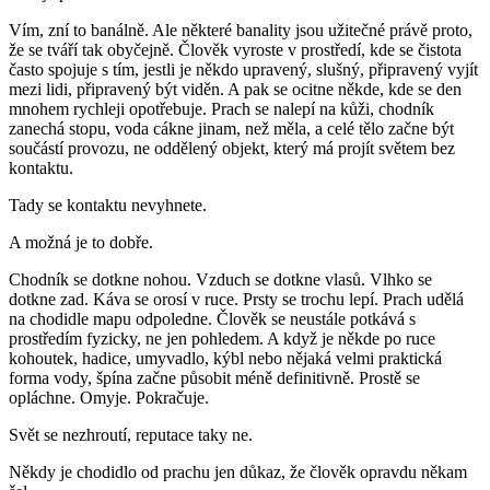
Vím, zní to banálně. Ale některé banality jsou užitečné právě proto,
že se tváří tak obyčejně. Člověk vyroste v prostředí, kde se čistota
často spojuje s tím, jestli je někdo upravený, slušný, připravený vyjít
mezi lidi, připravený být viděn. A pak se ocitne někde, kde se den
mnohem rychleji opotřebuje. Prach se nalepí na kůži, chodník
zanechá stopu, voda cákne jinam, než měla, a celé tělo začne být
součástí provozu, ne oddělený objekt, který má projít světem bez
kontaktu.
Tady se kontaktu nevyhnete.
A možná je to dobře.
Chodník se dotkne nohou. Vzduch se dotkne vlasů. Vlhko se
dotkne zad. Káva se orosí v ruce. Prsty se trochu lepí. Prach udělá
na chodidle mapu odpoledne. Člověk se neustále potkává s
prostředím fyzicky, ne jen pohledem. A když je někde po ruce
kohoutek, hadice, umyvadlo, kýbl nebo nějaká velmi praktická
forma vody, špína začne působit méně definitivně. Prostě se
opláchne. Omyje. Pokračuje.
Svět se nezhroutí, reputace taky ne.
Někdy je chodidlo od prachu jen důkaz, že člověk opravdu někam