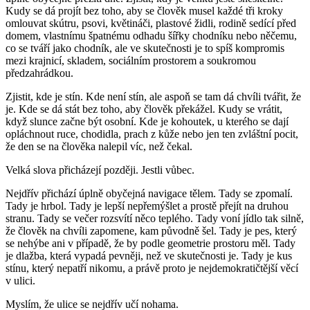
Kudy se dá projít bez toho, aby se člověk musel každé tři kroky
omlouvat skútru, psovi, květináči, plastové židli, rodině sedící před
domem, vlastnímu špatnému odhadu šířky chodníku nebo něčemu,
co se tváří jako chodník, ale ve skutečnosti je to spíš kompromis
mezi krajnicí, skladem, sociálním prostorem a soukromou
předzahrádkou.
Zjistit, kde je stín. Kde není stín, ale aspoň se tam dá chvíli tvářit, že
je. Kde se dá stát bez toho, aby člověk překážel. Kudy se vrátit,
když slunce začne být osobní. Kde je kohoutek, u kterého se dají
opláchnout ruce, chodidla, prach z kůže nebo jen ten zvláštní pocit,
že den se na člověka nalepil víc, než čekal.
Velká slova přicházejí později. Jestli vůbec.
Nejdřív přichází úplně obyčejná navigace tělem. Tady se zpomalí.
Tady je hrbol. Tady je lepší nepřemýšlet a prostě přejít na druhou
stranu. Tady se večer rozsvítí něco teplého. Tady voní jídlo tak silně,
že člověk na chvíli zapomene, kam původně šel. Tady je pes, který
se nehýbe ani v případě, že by podle geometrie prostoru měl. Tady
je dlažba, která vypadá pevněji, než ve skutečnosti je. Tady je kus
stínu, který nepatří nikomu, a právě proto je nejdemokratičtější věcí
v ulici.
Myslím, že ulice se nejdřív učí nohama.