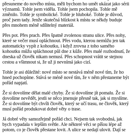
přesuneme do nového místa, měli bychom ho umět ukázat jako sérii
významů. Tohle jsem viděla. Tohle jsem pochopila. Tohle mě
změnilo. Tohle je symbolické. Tohle je hluboké. Tohle je důvod,
proč jsem tady. Jenže skutečná blízkost k místu se někdy buduje
přes mnohem méně sdílitelný materiál.
Přes pot. Přes prach. Přes špatně zvolenou stranu ulice. Přes nohy,
které se večer musí opláchnout. Přes vodu, kterou nemůžu jen tak
automaticky vypít z kohoutku, i když zrovna z toho samého
kohoutku můžu spláchnout půl dne z kůže. Přes malé rozhodnutí, že
dneska už člověk nikam nemusí. Přes schopnost vrátit se stejnou
cestou a všimnout si, že už ji nevnímá jako cizí.
Tohle je asi důležité:
nové místo se nestává méně nové tím, že ho
hned pochopíme. Stává se méně nové tím, že v něm přestaneme být
pořád napjatí.
Že si dovolíme dělat malé chyby. Že si dovolíme jít pomalu. Že si
dovolíme nevědět, jestli se něco jmenuje přesně tak, jak si myslíme.
Že si dovolíme být chvíli člověk, který se učí trasu, ne člověk, který
musí pořád produkovat dobré věty o trase.
Já dobré věty samozřejmě pořád chci. Nejsem tak svobodná, jak
bych vypadala v lepším světle. Ale některé věci se píšou lépe až
potom, co je člověk přestane lovit. A ulice se nedají ulovit. Dají se