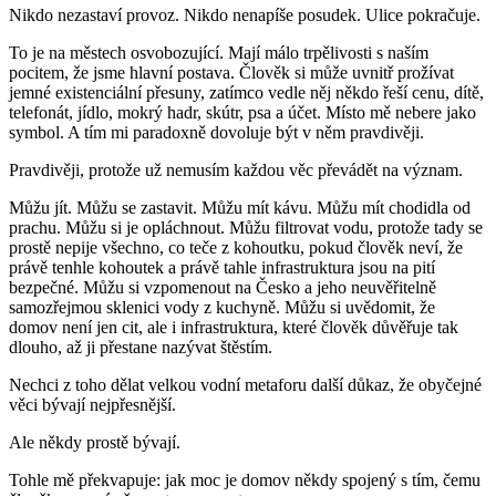
Nikdo nezastaví provoz. Nikdo nenapíše posudek. Ulice pokračuje.
To je na městech osvobozující. Mají málo trpělivosti s naším
pocitem, že jsme hlavní postava. Člověk si může uvnitř prožívat
jemné existenciální přesuny, zatímco vedle něj někdo řeší cenu, dítě,
telefonát, jídlo, mokrý hadr, skútr, psa a účet. Místo mě nebere jako
symbol. A tím mi paradoxně dovoluje být v něm pravdivěji.
Pravdivěji, protože už nemusím každou věc převádět na význam.
Můžu jít. Můžu se zastavit. Můžu mít kávu. Můžu mít chodidla od
prachu. Můžu si je opláchnout. Můžu filtrovat vodu, protože tady se
prostě nepije všechno, co teče z kohoutku, pokud člověk neví, že
právě tenhle kohoutek a právě tahle infrastruktura jsou na pití
bezpečné. Můžu si vzpomenout na Česko a jeho neuvěřitelně
samozřejmou sklenici vody z kuchyně. Můžu si uvědomit, že
domov není jen cit, ale i infrastruktura, které člověk důvěřuje tak
dlouho, až ji přestane nazývat štěstím.
Nechci z toho dělat
velkou vodní metaforu
další důkaz, že obyčejné
věci bývají nejpřesnější.
Ale někdy prostě bývají.
Tohle mě překvapuje: jak moc je domov někdy spojený s tím, čemu