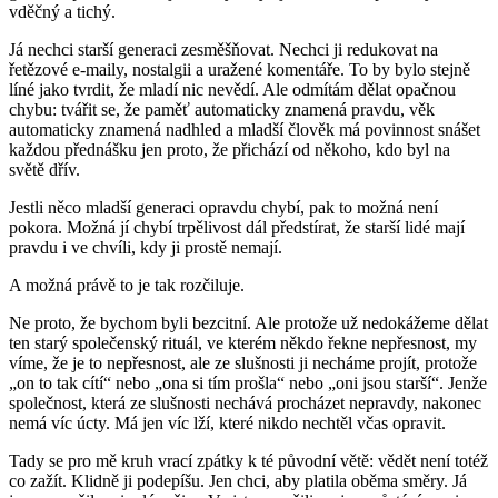
vděčný a tichý.
Já nechci starší generaci zesměšňovat. Nechci ji redukovat na
řetězové e-maily, nostalgii a uražené komentáře. To by bylo stejně
líné jako tvrdit, že mladí nic nevědí. Ale odmítám dělat opačnou
chybu: tvářit se, že paměť automaticky znamená pravdu, věk
automaticky znamená nadhled a mladší člověk má povinnost snášet
každou přednášku jen proto, že přichází od někoho, kdo byl na
světě dřív.
Jestli něco mladší generaci opravdu chybí, pak to možná není
pokora. Možná jí chybí trpělivost dál předstírat, že starší lidé mají
pravdu i ve chvíli, kdy ji prostě nemají.
A možná právě to je tak rozčiluje.
Ne proto, že bychom byli bezcitní. Ale protože už nedokážeme dělat
ten starý společenský rituál, ve kterém někdo řekne nepřesnost, my
víme, že je to nepřesnost, ale ze slušnosti ji necháme projít, protože
„on to tak cítí“ nebo „ona si tím prošla“ nebo „oni jsou starší“. Jenže
společnost, která ze slušnosti nechává procházet nepravdy, nakonec
nemá víc úcty. Má jen víc lží, které nikdo nechtěl včas opravit.
Tady se pro mě kruh vrací zpátky k té původní větě:
vědět není totéž
co zažít
. Klidně ji podepíšu. Jen chci, aby platila oběma směry. Já