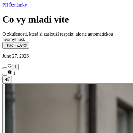
PHỞznámky
Co vy mladí víte
O zkušenosti, která si zaslouží respekt, ale ne automatickou
neomylnost.
Thảo · ᓚᘏᗢ
June 27, 2026
1
1