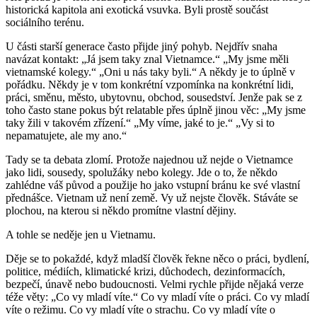
historická kapitola ani exotická vsuvka. Byli prostě součást
sociálního terénu.
U části starší generace často přijde jiný pohyb. Nejdřív snaha
navázat kontakt: „Já jsem taky znal Vietnamce.“ „My jsme měli
vietnamské kolegy.“ „Oni u nás taky byli.“ A někdy je to úplně v
pořádku. Někdy je v tom konkrétní vzpomínka na konkrétní lidi,
práci, směnu, město, ubytovnu, obchod, sousedství. Jenže pak se z
toho často stane pokus být relatable přes úplně jinou věc: „My jsme
taky žili v takovém zřízení.“ „My víme, jaké to je.“ „Vy si to
nepamatujete, ale my ano.“
Tady se ta debata zlomí. Protože najednou už nejde o Vietnamce
jako lidi, sousedy, spolužáky nebo kolegy. Jde o to, že někdo
zahlédne váš původ a použije ho jako vstupní bránu ke své vlastní
přednášce. Vietnam už není země. Vy už nejste člověk. Stáváte se
plochou, na kterou si někdo promítne vlastní dějiny.
A tohle se neděje jen u Vietnamu.
Děje se to pokaždé, když mladší člověk řekne něco o práci, bydlení,
politice, médiích, klimatické krizi, důchodech, dezinformacích,
bezpečí, únavě nebo budoucnosti. Velmi rychle přijde nějaká verze
téže věty: „Co vy mladí víte.“ Co vy mladí víte o práci. Co vy mladí
víte o režimu. Co vy mladí víte o strachu. Co vy mladí víte o