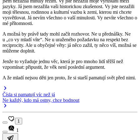
jsem nezažila minulý režim. Vy jste nezažili moje vyrůstání mezi
jazyky. Já jsem nezažila vaši historickou zkušenost. Vy jste nezažili
moji tělesnou, rodinnou a kulturní vazbu k zemi, kterou mi chcete
vysvětlovat. Já nevím všechno o vaší minulosti. Vy nevíte všechno o
mé přítomnosti.
A možná by právě tady mohl začít rozhovor. Ne u přednášky. Ne
u
„co vy mladí víte“
. Ne u uraženého požadavku na respekt bez
reciprocity. Ale u obyčejné věty:
já něco zažil, ty něco víš, možná se
můžeme doplnit.
Jenže to vyžaduje jednu věc, která je pro mnoho lidí těžší než
vzpomínat:
připustit, že věk není poslední argument.
A že mladí nejsou děti jen proto, že si starší pamatují svět před nimi.
Čísla si pamatují víc než já
Ne každý, kdo má ostny, chce bodnout
1
1