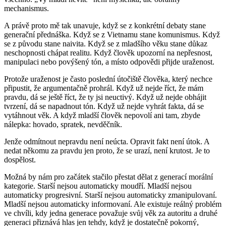
mechanismus.
A právě proto mě tak unavuje, když se z konkrétní debaty stane
generační přednáška. Když se z Vietnamu stane komunismus. Když
se z původu stane naivita. Když se z mladšího věku stane důkaz
neschopnosti chápat realitu. Když člověk upozorní na nepřesnost,
manipulaci nebo povýšený tón, a místo odpovědi přijde uraženost.
Protože uraženost je často poslední útočiště člověka, který nechce
připustit, že argumentačně prohrál. Když už nejde říct, že mám
pravdu, dá se ještě říct, že ty jsi neuctivý. Když už nejde obhájit
tvrzení, dá se napadnout tón. Když už nejde vyhrát fakta, dá se
vytáhnout věk. A když mladší člověk nepovolí ani tam, zbyde
nálepka: hovado, spratek, nevděčník.
Jenže odmítnout nepravdu není neúcta. Opravit fakt není útok. A
nedat někomu za pravdu jen proto, že se urazí, není krutost.
Je to
dospělost.
Možná by nám pro začátek stačilo přestat dělat z generací morální
kategorie. Starší nejsou automaticky moudří. Mladší nejsou
automaticky progresivní. Starší nejsou automaticky zmanipulovaní.
Mladší nejsou automaticky informovaní. Ale existuje reálný problém
ve chvíli, kdy jedna generace považuje svůj věk za autoritu a druhé
generaci přiznává hlas jen tehdy, když je dostatečně pokorný,