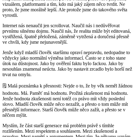
vizuálem, platformami a tím, kdo má jaký zájem něco tvrdit. Ne
proto, že jsme morálně lepší. Ale protože jsme do takového světa
vyrostli.
Internet nás nenaučil jen scrollovat. Naučil nás i
nedůvěřovat
prvnímu silnému dojmu
. Naučil nás, že realita může být editovaná,
vystřižená, špatně přeložená, záměrně vytržená a doručená přesně
ve chvíli, kdy jsme nejunavenější.
Jenže když mladší člověk staršímu opraví nepravdu, nedopadne to
vždycky jako normální výměna informací. Často se z toho stane
útok na důstojnost.
Jako by ověření faktu bylo fackou.
Jako by
nesouhlas znamenal neúctu. Jako by nastavit zrcadlo bylo horší než
trvat na omylu.
🗒️
Malá poznámka k přesnosti:
Nejde o to, že by věk neměl žádnou
hodnotu. Má. Paměť má hodnotu. Prožitá zkušenost má hodnotu.
Jenže hodnota zkušenosti není totéž co právo mít vždy poslední
slovo. Mladší člověk může něco nezažít, a přesto o tom může mít
přesnější informace. Starší člověk může něco zažít, a přesto se v
něčem mýlit.
Myslím, že část starší generace má problém právě s tímhle
rozlišením. Mezi respektem a souhlasem. Mezi zkušeností a
pravdou. Mezi pamětí a argumentem. Mezi tím, že někomu uznám