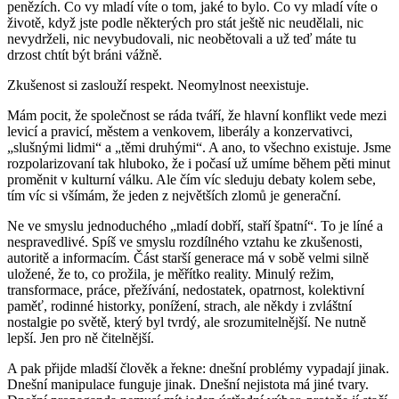
penězích. Co vy mladí víte o tom, jaké to bylo. Co vy mladí víte o
životě, když jste podle některých pro stát ještě nic neudělali, nic
nevydrželi, nic nevybudovali, nic neobětovali a už teď máte tu
drzost chtít být bráni vážně.
Zkušenost si zaslouží respekt. Neomylnost neexistuje.
Mám pocit, že společnost se ráda tváří, že hlavní konflikt vede mezi
levicí a pravicí, městem a venkovem, liberály a konzervativci,
„slušnými lidmi“ a „těmi druhými“. A ano, to všechno existuje. Jsme
rozpolarizovaní tak hluboko, že i počasí už umíme během pěti minut
proměnit v kulturní válku. Ale čím víc sleduju debaty kolem sebe,
tím víc si všímám, že jeden z největších zlomů je generační.
Ne ve smyslu jednoduchého „mladí dobří, staří špatní“. To je líné a
nespravedlivé. Spíš ve smyslu rozdílného vztahu ke zkušenosti,
autoritě a informacím. Část starší generace má v sobě velmi silně
uložené, že to, co prožila, je měřítko reality. Minulý režim,
transformace, práce, přežívání, nedostatek, opatrnost, kolektivní
paměť, rodinné historky, ponížení, strach, ale někdy i zvláštní
nostalgie po světě, který byl tvrdý, ale srozumitelnější. Ne nutně
lepší. Jen pro ně čitelnější.
A pak přijde mladší člověk a řekne: dnešní problémy vypadají jinak.
Dnešní manipulace funguje jinak. Dnešní nejistota má jiné tvary.