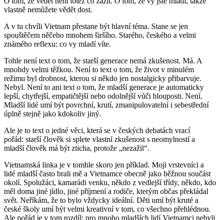
O tom, že
vědět není totéž co zažít
. O tom, že vy jste mladí, takže
vlastně nemůžete vědět dost.
A v tu chvíli Vietnam přestane být hlavní téma. Stane se jen
spouštěčem něčeho mnohem širšího. Starého, českého a velmi
známého reflexu:
co vy mladí víte
.
Tohle není text o tom, že starší generace nemá zkušenost. Má. A
mnohdy velmi těžkou. Není to text o tom, že život v minulém
režimu byl drobnost, kterou si někdo jen nostalgicky přibarvuje.
Nebyl. Není to ani text o tom, že mladší generace je automaticky
lepší, chytřejší, empatičtější nebo odolnější vůči hlouposti. Není.
Mladší lidé umí být povrchní, krutí, zmanipulovatelní i sebestřední
úplně stejně jako kdokoliv jiný.
Ale je to text o jedné věci, která se v českých debatách vrací
pořád:
starší člověk si splete vlastní zkušenost s neomylností a
mladší člověk má být zticha, protože „nezažil“.
Vietnamská linka je v tomhle skoro jen příklad. Moji vrstevníci a
lidé mladší často brali mě a Vietnamce obecně jako běžnou součást
okolí. Spolužáci, kamarádi venku, někdo z vedlejší třídy, někdo, kdo
měl doma jiné jídlo, jiné příjmení a rodiče, kterým občas překládal
svět. Neříkám, že to bylo vždycky ideální. Děti umí být kruté a
české školy umí být velmi kreativní v tom, co všechno přehlédnou.
Ale pořád je v tom rozdíl: pro mnoho mladších lidí Vietnamci nebyli