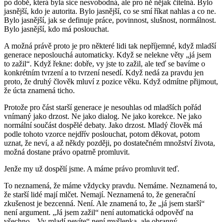
po době, která byla sice nesvobodná, ale pro ně nějak čitelná. Bylo
jasnější, kdo je autorita. Bylo jasnější, co se smí říkat nahlas a co ne.
Bylo jasnější, jak se definuje práce, povinnost, slušnost, normálnost.
Bylo jasnější, kdo má poslouchat.
A možná právě proto je pro některé lidi tak nepříjemné, když mladší
generace neposlouchá automaticky. Když se nelekne věty „já jsem
to zažil“. Když řekne: dobře, vy jste to zažil, ale teď se bavíme o
konkrétním tvrzení a to tvrzení nesedí. Když nedá za pravdu jen
proto, že druhý člověk mluví z pozice věku. Když odmítne přijmout,
že úcta znamená ticho.
Protože pro část starší generace je nesouhlas od mladších pořád
vnímaný jako drzost. Ne jako dialog. Ne jako korekce. Ne jako
normální součást dospělé debaty. Jako drzost. Mladý člověk má
podle tohoto vzorce nejdřív poslouchat, potom děkovat, potom
uznat, že neví, a až někdy později, po dostatečném množství života,
možná dostane právo opatrně promluvit.
Jenže my už dospělí jsme. A máme právo promluvit teď.
To neznamená, že máme vždycky pravdu. Nemáme. Neznamená to,
že starší lidé mají mlčet. Nemají. Neznamená to, že generační
zkušenost je bezcenná. Není. Ale znamená to, že
„já jsem starší“
není argument
. „Já jsem zažil“ není automatická odpověď na
všechno. „Vy mladí nevíte“ není myšlenka, ale obranný