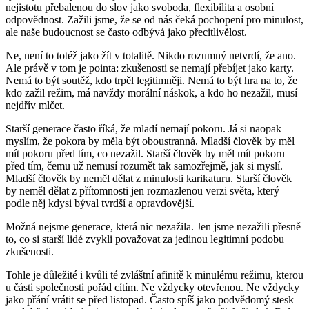
nejistotu přebalenou do slov jako svoboda, flexibilita a osobní
odpovědnost. Zažili jsme, že se od nás čeká pochopení pro minulost,
ale naše budoucnost se často odbývá jako přecitlivělost.
Ne, není to totéž jako žít v totalitě. Nikdo rozumný netvrdí, že ano.
Ale právě v tom je pointa: zkušenosti se nemají přebíjet jako karty.
Nemá to být soutěž, kdo trpěl legitimněji. Nemá to být hra na to, že
kdo zažil režim, má navždy morální náskok, a kdo ho nezažil, musí
nejdřív mlčet.
Starší generace často říká, že mladí nemají pokoru. Já si naopak
myslím, že pokora by měla být oboustranná. Mladší člověk by měl
mít pokoru před tím, co nezažil. Starší člověk by měl mít pokoru
před tím, čemu už nemusí rozumět tak samozřejmě, jak si myslí.
Mladší člověk by neměl dělat z minulosti karikaturu. Starší člověk
by neměl dělat z přítomnosti jen rozmazlenou verzi světa, který
podle něj kdysi býval tvrdší a opravdovější.
Možná nejsme generace, která nic nezažila. Jen jsme nezažili přesně
to, co si starší lidé zvykli považovat za jedinou legitimní podobu
zkušenosti.
Tohle je důležité i kvůli té zvláštní afinitě k minulému režimu, kterou
u části společnosti pořád cítím. Ne vždycky otevřenou. Ne vždycky
jako přání vrátit se před listopad. Často spíš jako podvědomý stesk