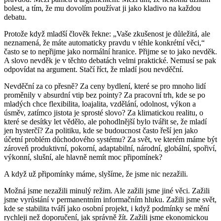
bolest, a tím, že mu dovolím používat ji jako kladivo na každou
debatu.
Protože když mladší člověk řekne: „Vaše zkušenost je důležitá, ale
neznamená, že máte automaticky pravdu v téhle konkrétní věci,“
často se to nepřijme jako normální hranice. Přijme se to jako nevděk.
A slovo nevděk je v těchto debatách velmi praktické. Nemusí se pak
odpovídat na argument. Stačí říct, že mladí jsou nevděční.
Nevděční za co přesně? Za ceny bydlení, které se pro mnoho lidí
proměnily v absurdní vtip bez pointy? Za pracovní trh, kde se po
mladých chce flexibilita, loajalita, vzdělání, odolnost, výkon a
úsměv, zatímco jistota je sprosté slovo? Za klimatickou realitu, o
které se desítky let vědělo, ale pohodlnější bylo tvářit se, že mladí
jen hysterčí? Za politiku, kde se budoucnost často řeší jen jako
účetní problém důchodového systému? Za svět, ve kterém máme být
zároveň produktivní, pokorní, adaptabilní, národní, globální, spořiví,
výkonní, slušní, ale hlavně nemít moc připomínek?
A když už připomínky máme, slyšíme, že jsme nic nezažili.
Možná jsme nezažili minulý režim. Ale zažili jsme jiné věci. Zažili
jsme vyrůstání v permanentním informačním hluku. Zažili jsme svět,
kde se stabilita tváří jako osobní projekt, i když podmínky se mění
rychleji než doporučení, jak správně žít. Zažili jsme ekonomickou