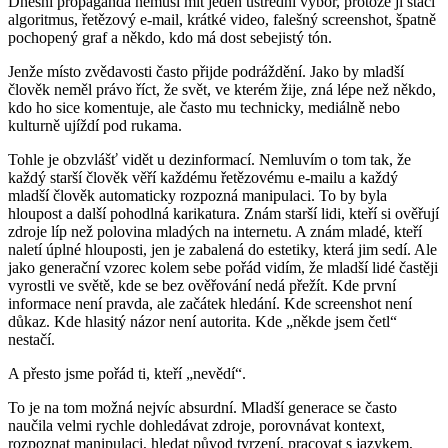
Dnešní propaganda nemusí mít jeden ústřední výbor, protože jí stačí
algoritmus, řetězový e-mail, krátké video, falešný screenshot, špatně
pochopený graf a někdo, kdo má dost sebejistý tón.
Jenže místo zvědavosti často přijde podráždění. Jako by mladší
člověk neměl právo říct, že svět, ve kterém žije, zná lépe než někdo,
kdo ho sice komentuje, ale často mu technicky, mediálně nebo
kulturně ujíždí pod rukama.
Tohle je obzvlášť vidět u dezinformací. Nemluvím o tom tak, že
každý starší člověk věří každému řetězovému e-mailu a každý
mladší člověk automaticky rozpozná manipulaci. To by byla
hloupost a další pohodlná karikatura. Znám starší lidi, kteří si ověřují
zdroje líp než polovina mladých na internetu. A znám mladé, kteří
naletí úplné hlouposti, jen je zabalená do estetiky, která jim sedí. Ale
jako generační vzorec kolem sebe pořád vidím, že mladší lidé častěji
vyrostli ve světě, kde se bez ověřování nedá přežít. Kde první
informace není pravda, ale začátek hledání. Kde screenshot není
důkaz. Kde hlasitý názor není autorita. Kde „někde jsem četl“
nestačí.
A přesto jsme pořád ti, kteří „nevědí“.
To je na tom možná nejvíc absurdní. Mladší generace se často
naučila velmi rychle dohledávat zdroje, porovnávat kontext,
rozpoznat manipulaci, hledat původ tvrzení, pracovat s jazykem,