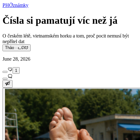
PHỞznámky
Čísla si pamatují víc než já
O českém létě, vietnamském horku a tom, proč pocit nemusí být
nepřítel dat
Thảo · ᓚᘏᗢ
June 28, 2026
1