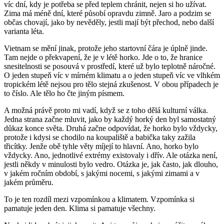
víc dní, kdy je potřeba se před teplem chránit, nejen si ho užívat.
Zima má méně dní, které působí opravdu zimně. Jaro a podzim se
občas chovají, jako by nevěděly, jestli mají být přechod, nebo další
varianta léta.
Vietnam se mění jinak, protože jeho startovní čára je úplně jinde.
Tam nejde o překvapení, že je v létě horko. Jde o to, že hranice
snesitelnosti se posouvá v prostředí, které už bylo teplotně náročné.
O jeden stupeň víc v mírném klimatu a o jeden stupeň víc ve vlhkém
tropickém létě nejsou pro tělo stejná zkušenost. V obou případech je
to číslo. Ale tělo ho čte jiným písmem.
A možná právě proto mi vadí, když se z toho dělá kulturní válka.
Jedna strana začne mluvit, jako by každý horký den byl samostatný
důkaz konce světa. Druhá začne odpovídat, že horko bylo vždycky,
protože i kdysi se chodilo na koupaliště a babička taky zažila
třicítky. Jenže obě tyhle věty míjejí to hlavní. Ano, horko bylo
vždycky. Ano, jednotlivé extrémy existovaly i dřív. Ale otázka není,
jestli někdy v minulosti bylo vedro. Otázka je, jak často, jak dlouho,
v jakém ročním období, s jakými nocemi, s jakými zimami a v
jakém průměru.
To je ten rozdíl mezi vzpomínkou a klimatem. Vzpomínka si
pamatuje jeden den. Klima si pamatuje všechny.