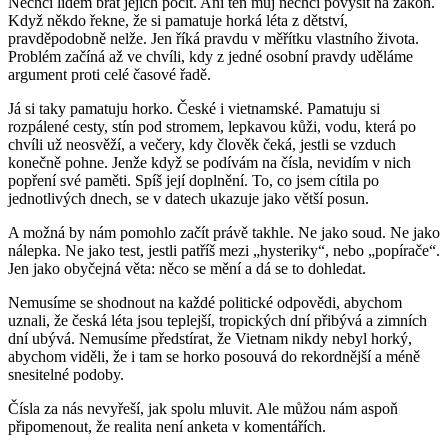
Nechci lidem brát jejich pocit. Ani ten můj nechci povýšit na zákon.
Když někdo řekne, že si pamatuje horká léta z dětství,
pravděpodobně nelže. Jen říká pravdu v měřítku vlastního života.
Problém začíná až ve chvíli, kdy z jedné osobní pravdy uděláme
argument proti celé časové řadě.
Já si taky pamatuju horko. České i vietnamské. Pamatuju si
rozpálené cesty, stín pod stromem, lepkavou kůži, vodu, která po
chvíli už neosvěží, a večery, kdy člověk čeká, jestli se vzduch
konečně pohne. Jenže když se podívám na čísla, nevidím v nich
popření své paměti. Spíš její doplnění. To, co jsem cítila po
jednotlivých dnech, se v datech ukazuje jako větší posun.
A možná by nám pomohlo začít právě takhle. Ne jako soud. Ne jako
nálepka. Ne jako test, jestli patříš mezi „hysteriky“, nebo „popírače“.
Jen jako obyčejná věta: něco se mění a dá se to dohledat.
Nemusíme se shodnout na každé politické odpovědi, abychom
uznali, že česká léta jsou teplejší, tropických dní přibývá a zimních
dní ubývá. Nemusíme předstírat, že Vietnam nikdy nebyl horký,
abychom viděli, že i tam se horko posouvá do rekordnější a méně
snesitelné podoby.
Čísla za nás nevyřeší, jak spolu mluvit. Ale můžou nám aspoň
připomenout, že realita není anketa v komentářích.