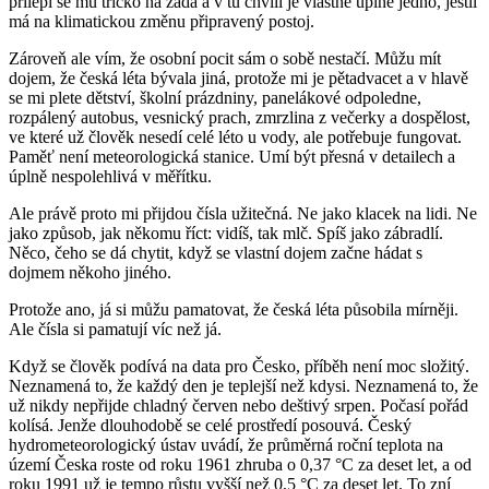
přilepí se mu tričko na záda a v tu chvíli je vlastně úplně jedno, jestli
má na klimatickou změnu připravený postoj.
Zároveň ale vím, že osobní pocit sám o sobě nestačí. Můžu mít
dojem, že česká léta bývala jiná, protože mi je pětadvacet a v hlavě
se mi plete dětství, školní prázdniny, panelákové odpoledne,
rozpálený autobus, vesnický prach, zmrzlina z večerky a dospělost,
ve které už člověk nesedí celé léto u vody, ale potřebuje fungovat.
Paměť není meteorologická stanice. Umí být přesná v detailech a
úplně nespolehlivá v měřítku.
Ale právě proto mi přijdou čísla užitečná. Ne jako klacek na lidi. Ne
jako způsob, jak někomu říct:
vidíš, tak mlč
. Spíš jako zábradlí.
Něco, čeho se dá chytit, když se vlastní dojem začne hádat s
dojmem někoho jiného.
Protože ano, já si můžu pamatovat, že česká léta působila mírněji.
Ale čísla si pamatují víc než já.
Když se člověk podívá na data pro Česko, příběh není moc složitý.
Neznamená to, že každý den je teplejší než kdysi. Neznamená to, že
už nikdy nepřijde chladný červen nebo deštivý srpen. Počasí pořád
kolísá. Jenže dlouhodobě se celé prostředí posouvá. Český
hydrometeorologický ústav uvádí, že průměrná roční teplota na
území Česka roste od roku 1961 zhruba o 0,37 °C za deset let, a od
roku 1991 už je tempo růstu vyšší než 0,5 °C za deset let. To zní