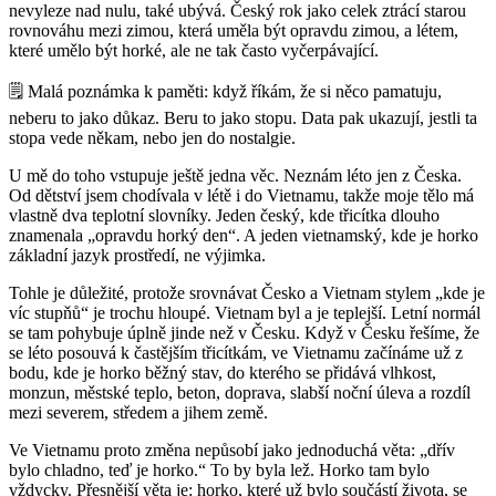
nevyleze nad nulu, také ubývá. Český rok jako celek ztrácí starou
rovnováhu mezi zimou, která uměla být opravdu zimou, a létem,
které umělo být horké, ale ne tak často vyčerpávající.
🗒️ Malá poznámka k paměti: když říkám, že si něco pamatuju,
neberu to jako důkaz. Beru to jako stopu. Data pak ukazují, jestli ta
stopa vede někam, nebo jen do nostalgie.
U mě do toho vstupuje ještě jedna věc. Neznám léto jen z Česka.
Od dětství jsem chodívala v létě i do Vietnamu, takže moje tělo má
vlastně dva teplotní slovníky. Jeden český, kde třicítka dlouho
znamenala „opravdu horký den“. A jeden vietnamský, kde je horko
základní jazyk prostředí, ne výjimka.
Tohle je důležité, protože srovnávat Česko a Vietnam stylem „kde je
víc stupňů“ je trochu hloupé. Vietnam byl a je teplejší. Letní normál
se tam pohybuje úplně jinde než v Česku. Když v Česku řešíme, že
se léto posouvá k častějším třicítkám, ve Vietnamu začínáme už z
bodu, kde je horko běžný stav, do kterého se přidává vlhkost,
monzun, městské teplo, beton, doprava, slabší noční úleva a rozdíl
mezi severem, středem a jihem země.
Ve Vietnamu proto změna nepůsobí jako jednoduchá věta: „dřív
bylo chladno, teď je horko.“ To by byla lež. Horko tam bylo
vždycky. Přesnější věta je: horko, které už bylo součástí života, se