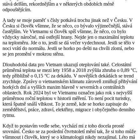
stává delším, rekordnějším a v některých obdobích méně
odpouštějícím.
A tady se moje paměť s čísly potkává trochu jinak než v Česku. V
Česku si člověk všimne, že se něco, co bývalo výjimečnější, stává
častějším. Ve Vietnamu si člověk spíš všimne, že něco, co bylo
vždycky náročné, má ostřejší hrany. Nejde jen o maximální teplotu
na teploměru. Jde o to, jestli se dá večer vydechnout. Jestli se tělo v
noci vrátí do normálu. Jestli se horko po dešti na chvíli zlomí, nebo
se jen promění v mokrou stěnu.
Dlouhodobá data pro Vietnam ukazují oteplování také. Celostátní
průměrná teplota se mezi lety 1958 a 2018 zvýšila zhruba o 0,89 °C,
tedy přibližně o 0,15 °C za dekádu. V novějších dekádách se trend
zrychluje. Zprávy o vietnamském klimatu zároveň zmiňují přibývání
horkých dní a vyšších maxim hlavně v severních a centrálních
oblastech. Rok 2024 byl ve Vietnamu označen jako rok s nejvyšší
průměrnou roční teplotou v historii měření. To není pocit turistky,
která špatně snáší vlhkost. To je země, kde se horko zapisuje do
zemědělství, práce, zdraví, elektřiny, migrace i obyčejného denního
rytmu.
Když to postavím vedle sebe, vychází mi z toho docela prosté
srovnání. Česko se za poslední čtvrtstoletí mění tak, že si toho může
všimnout i člověk, který se o klimatologii nikdy nezajímal. Léto má