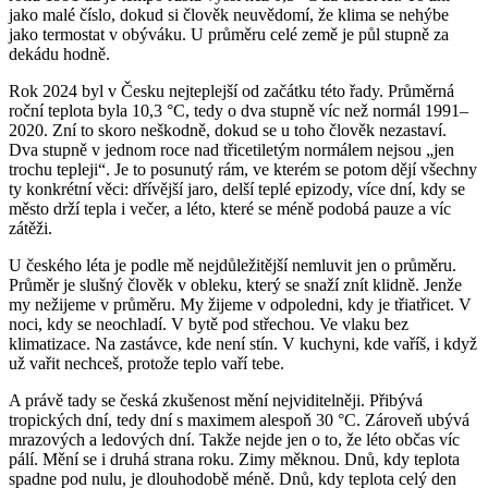
jako malé číslo, dokud si člověk neuvědomí, že klima se nehýbe
jako termostat v obýváku. U průměru celé země je půl stupně za
dekádu hodně.
Rok 2024 byl v Česku nejteplejší od začátku této řady. Průměrná
roční teplota byla 10,3 °C, tedy o dva stupně víc než normál 1991–
2020. Zní to skoro neškodně, dokud se u toho člověk nezastaví.
Dva stupně v jednom roce nad třicetiletým normálem nejsou „jen
trochu tepleji“. Je to posunutý rám, ve kterém se potom dějí všechny
ty konkrétní věci: dřívější jaro, delší teplé epizody, více dní, kdy se
město drží tepla i večer, a léto, které se méně podobá pauze a víc
zátěži.
U českého léta je podle mě nejdůležitější nemluvit jen o průměru.
Průměr je slušný člověk v obleku, který se snaží znít klidně. Jenže
my nežijeme v průměru. My žijeme v odpoledni, kdy je třiatřicet. V
noci, kdy se neochladí. V bytě pod střechou. Ve vlaku bez
klimatizace. Na zastávce, kde není stín. V kuchyni, kde vaříš, i když
už vařit nechceš, protože teplo vaří tebe.
A právě tady se česká zkušenost mění nejviditelněji. Přibývá
tropických dní, tedy dní s maximem alespoň 30 °C. Zároveň ubývá
mrazových a ledových dní. Takže nejde jen o to, že léto občas víc
pálí. Mění se i druhá strana roku. Zimy měknou. Dnů, kdy teplota
spadne pod nulu, je dlouhodobě méně. Dnů, kdy teplota celý den