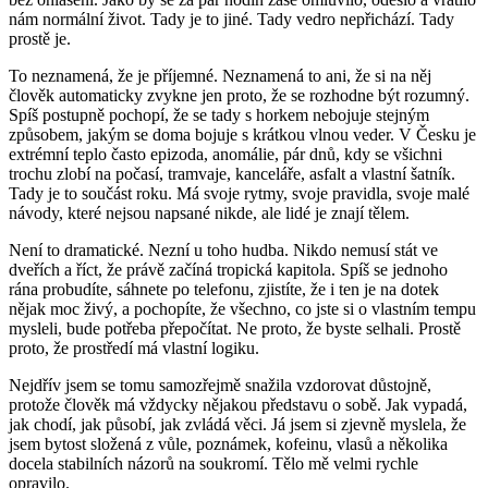
nám normální život. Tady je to jiné. Tady vedro nepřichází. Tady
prostě je.
To neznamená, že je příjemné. Neznamená to ani, že si na něj
člověk automaticky zvykne jen proto, že se rozhodne být rozumný.
Spíš postupně pochopí, že se tady s horkem nebojuje stejným
způsobem, jakým se doma bojuje s krátkou vlnou veder. V Česku je
extrémní teplo často epizoda, anomálie, pár dnů, kdy se všichni
trochu zlobí na počasí, tramvaje, kanceláře, asfalt a vlastní šatník.
Tady je to součást roku. Má svoje rytmy, svoje pravidla, svoje malé
návody, které nejsou napsané nikde, ale lidé je znají tělem.
Není to dramatické. Nezní u toho hudba. Nikdo nemusí stát ve
dveřích a říct, že právě začíná tropická kapitola. Spíš se jednoho
rána probudíte, sáhnete po telefonu, zjistíte, že i ten je na dotek
nějak moc živý, a pochopíte, že všechno, co jste si o vlastním tempu
mysleli, bude potřeba přepočítat. Ne proto, že byste selhali. Prostě
proto, že prostředí má vlastní logiku.
Nejdřív jsem se tomu samozřejmě snažila vzdorovat důstojně,
protože člověk má vždycky nějakou představu o sobě. Jak vypadá,
jak chodí, jak působí, jak zvládá věci. Já jsem si zjevně myslela, že
jsem bytost složená z vůle, poznámek, kofeinu, vlasů a několika
docela stabilních názorů na soukromí. Tělo mě velmi rychle
opravilo.