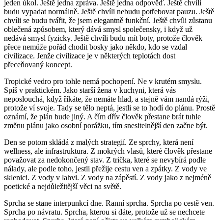
jeden úkol. Ještě jedna zpráva. Ještě jedna odpověď. Ještě chvíli
budu vypadat normálně. Ještě chvíli nebudu potřebovat pauzu. Ještě
chvíli se budu tvářit, že jsem elegantně funkční. Ještě chvíli zůstanu
oblečená způsobem, který dává smysl společensky, i když už
nedává smysl fyzicky. Ještě chvíli budu mít boty, protože člověk
přece nemůže pořád chodit bosky jako někdo, kdo se vzdal
civilizace. Jenže civilizace je v některých teplotách dost
přeceňovaný koncept.
Tropické vedro pro tohle nemá pochopení. Ne v krutém smyslu.
Spíš v praktickém. Jako starší žena v kuchyni, která vás
neposlouchá, když říkáte, že nemáte hlad, a stejně vám nandá rýži,
protože ví svoje. Tady se tělo neptá, jestli se to hodí do plánu. Prostě
oznámí, že plán bude jiný. A čím dřív člověk přestane brát tuhle
změnu plánu jako osobní porážku, tím snesitelnější den začne být.
Den se potom skládá z malých strategií. Ze sprchy, která není
wellness, ale infrastruktura. Z mokrých vlasů, které člověk přestane
považovat za nedokončený stav. Z trička, které se nevybírá podle
nálady, ale podle toho, jestli přežije cestu ven a zpátky. Z vody ve
sklenici. Z vody v lahvi. Z vody na zápěstí. Z vody jako z nejméně
poetické a nejdůležitější věci na světě.
Sprcha se stane interpunkcí dne. Ranní sprcha. Sprcha po cestě ven.
Sprcha po návratu. Sprcha, kterou si dáte, protože už se nechcete