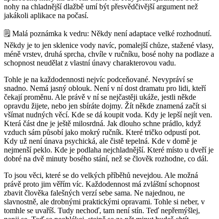
nohy na chladnější dlažbě umí být přesvědčivější argument než
jakákoli aplikace na počasí.
🗒️
Malá poznámka k vedru:
Někdy není adaptace velké rozhodnutí.
Někdy je to jen sklenice vody navíc, pomalejší chůze, stažené vlasy,
méně vrstev, druhá sprcha, chvíle v ručníku, bosé nohy na podlaze a
schopnost neudělat z vlastní únavy charakterovou vadu.
Tohle je na každodennosti nejvíc podceňované. Nevypráví se
snadno. Nemá jasný oblouk. Není v ní dost dramatu pro lidi, kteří
čekají proměnu. Ale právě v ní se nejčastěji ukáže, jestli někde
opravdu žijete, nebo jen sbíráte dojmy. Žít někde znamená začít si
všímat nudných věcí. Kde se dá koupit voda. Kdy je lepší nejít ven.
Která část dne je ještě milosrdná. Jak dlouho schne prádlo, když
vzduch sám působí jako mokrý ručník. Které tričko odpustí pot.
Kdy už není únava psychická, ale čistě tepelná. Kde v domě je
nejmenší peklo. Kde je podlaha nejchladnější. Které místo u dveří je
dobré na dvě minuty bosého stání, než se člověk rozhodne, co dál.
To jsou věci, které se do velkých příběhů nevejdou. Ale možná
právě proto jim věřím víc. Každodennost má zvláštní schopnost
zbavit člověka falešných verzí sebe sama. Ne najednou, ne
slavnostně, ale drobnými praktickými opravami. Tohle si neber, v
tomhle se uvaříš. Tudy nechoď, tam není stín. Teď nepřemýšlej,