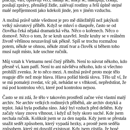
posílají zprávy, přenášejí židle, zalévají rostliny a řeší úplně stejné
malé nepříjemnosti jako kdekoli jinde, jen v jiném vzduchu.
A možná právě tahle všednost je pro mě důležitější než jakýkoli
velký návratový příběh. Když se mluví o diaspoře, často se od
člověka čeká nějaká dramatická věta. Něco o kořenech. Něco o
domově. Něco o tom, že se kruh uzavřel. Jenže kruhy se v reálném
životě většinou neuzavírají tak pěkně. Spíš se trochu rozmažou
potem, někde se ohnou, někde ztratí tvar a člověk si během toho
musí najít místo, kde uschne ručník.
Můj vztah k Vietnamu není čistý příběh. Není to návrat někoho, kdo
přesně ví, kam patří. Není to ani návštěva někoho, kdo si všechno
prohlíží zvenku. Je to něco mezi. A možná právě proto moje tělo
reaguje dřív než moje hlava. Hlava pořád hledá slova. Tělo už ví, že
se má pomaleji zvedat, víc pít, nehádat se s vlhkostí, nepředstírat, že
má pod kontrolou věci, které pod kontrolou nejsou.
Často se mi zdá, že tělo v takovém prostředí začne vést vlastní malý
archiv. Ne archiv velkých rodinných příběhů, ale archiv dotyků a
teplot. Jaká byla podlaha ráno. Jaký byl vzduch před deštěm. Kdy
začaly vlasy znovu vlhnout, i když už byly skoro suché. Kde jsem
nechala ručník. Kolikrát jsem se za den napila. Kdy jsem se přestala
snažit sedět způsobem, který vypadá hezky, a prostě jsem seděla
způsobem, který mi dovolil existovat. Kdy jsem zjistila, že bosé