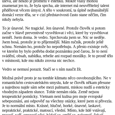
úleva, ale někdo je promění v estetiku. Mokré vlasy mohou
znamenat jen to, že byla sprcha, ale internet má neuvěřitelný talent
přidělovat věcem úmysl. A tělo v soukromí, ta úplně nejbanálnější
domácí verze těla, se v cizí představivosti často stane něčím, čím
nikdy nebyla.
To je únavné. Ne tragické. Jen únavné. Protože člověk si potom
začne v hlavě preventivně vysvětlovat i věci, které by vysvětlovat
neměl. Jsem doma. Je vedro. Sprchovala jsem se. Nic se neděje.
Jsem bosá, protože je to příjemnější. Mám ručník, protože ještě
schnu. Nemám ho, protože ho nepotřebuju. A přesto existuje svět,
ve kterém by bylo potřeba dodat poznámku pod čarou, že to není
svádění, obsah, nabídka, rebelie ani rozpad morálky. Je to prostě tělo
v místnosti, kde mu nikdo zrovna nic nechce.
Vedro se nemusí porazit. Stačí se s ním naučit žít.
Možná právě proto je na tomhle klimatu něco osvobozujícího. Ne v
romantickém cestovatelském smyslu, kde se člověk někam přesune
a najednou najde sám sebe mezi palmami, miskou nudlí a esteticky
vhodným západem slunce. Tohle nemám ráda. Země nejsou
terapeutické pomůcky. Vietnam není kulisa pro moje evropské
sebepoznání, ani odpověď na všechny otázky, které jsem si přivezla.
Je to normální místo. Krásné, hlučné, horké, únavné, laskavé,
nepraktické, praktické, matoucí, všední. Místo, kde lidé vstávají,
pracují, vaří, opravují věci, hádají se, smějí se, nakupují, čekají,