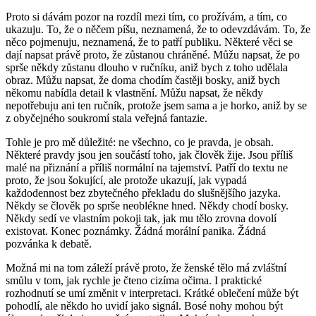
Proto si dávám pozor na rozdíl mezi tím, co prožívám, a tím, co
ukazuju. To, že o něčem píšu, neznamená, že to odevzdávám. To, že
něco pojmenuju, neznamená, že to patří publiku. Některé věci se
dají napsat právě proto, že zůstanou chráněné. Můžu napsat, že po
sprše někdy zůstanu dlouho v ručníku, aniž bych z toho udělala
obraz. Můžu napsat, že doma chodím častěji bosky, aniž bych
někomu nabídla detail k vlastnění. Můžu napsat, že někdy
nepotřebuju ani ten ručník, protože jsem sama a je horko, aniž by se
z obyčejného soukromí stala veřejná fantazie.
Tohle je pro mě důležité:
ne všechno, co je pravda, je obsah
.
Některé pravdy jsou jen součástí toho, jak člověk žije. Jsou příliš
malé na přiznání a příliš normální na tajemství. Patří do textu ne
proto, že jsou šokující, ale protože ukazují, jak vypadá
každodennost bez zbytečného překladu do slušnějšího jazyka.
Někdy se člověk po sprše neoblékne hned. Někdy chodí bosky.
Někdy sedí ve vlastním pokoji tak, jak mu tělo zrovna dovolí
existovat. Konec poznámky. Žádná morální panika. Žádná
pozvánka k debatě.
Možná mi na tom záleží právě proto, že ženské tělo má zvláštní
smůlu v tom, jak rychle je čteno cizíma očima. I praktické
rozhodnutí se umí změnit v interpretaci. Krátké oblečení může být
pohodlí, ale někdo ho uvidí jako signál. Bosé nohy mohou být