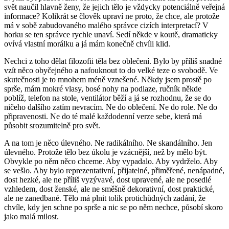
svět naučil hlavně ženy, že jejich tělo je vždycky potenciálně veřejná
informace? Kolikrát se člověk upraví ne proto, že chce, ale protože
má v sobě zabudovaného malého správce cizích interpretací? V
horku se ten správce rychle unaví. Sedí někde v koutě, dramaticky
ovívá vlastní morálku a já mám konečně chvíli klid.
Nechci z toho dělat filozofii těla bez oblečení. Bylo by příliš snadné
vzít něco obyčejného a nafouknout to do velké teze o svobodě. Ve
skutečnosti je to mnohem méně vznešené. Někdy jsem prostě po
sprše, mám mokré vlasy, bosé nohy na podlaze, ručník někde
poblíž, telefon na stole, ventilátor běží a já se rozhodnu, že se do
ničeho dalšího zatím nevracím. Ne do oblečení. Ne do role. Ne do
připravenosti. Ne do té malé každodenní verze sebe, která má
působit srozumitelně pro svět.
A na tom je něco úlevného. Ne radikálního. Ne skandálního. Jen
úlevného. Protože tělo bez úkolu je vzácnější, než by mělo být.
Obvykle po něm něco chceme. Aby vypadalo. Aby vydrželo. Aby
se vešlo. Aby bylo reprezentativní, přijatelné, přiměřené, nenápadné,
dost hezké, ale ne příliš vyzývavé, dost upravené, ale ne posedlé
vzhledem, dost ženské, ale ne směšně dekorativní, dost praktické,
ale ne zanedbané. Tělo má plnit tolik protichůdných zadání, že
chvíle, kdy jen schne po sprše a nic se po něm nechce, působí skoro
jako malá milost.