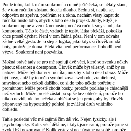
Podle toho, kolik mám soukromí a co mě ještě čeká, se někdy stane,
že v tom ručníku zůstanu docela dlouho. Sednu si, napiju se,
odpovím na zprávu, podívám se z okna, nechám vlasy kapat do
ručníku místo toho, abych z toho dělala projekt. Jindy, když je
soukromí úplné a ven už nemusím, nedává ručník smysl ani jako
kompromis. Tělo je čisté, vzduch je teplý, látka překáží, pokožka
chce prostě dýchat. Není v tom žádná póza. Není v tom
odvaha
žádné velké gesto. Je to stejná logika, jako když si člověk sundá
boty, protože je doma.
Efektivita není performance. Pohodlí není
výzva. Soukromí není pozvánka.
Možná právě tady se pro mě spojují dvě věci, které se zvenku někdy
pletou: tělesnost a dostupnost. Člověk může být tělesný, aniž by se
nabízel. Může být doma v ručníku, aniž by z toho dělal obraz. Může
být bosý, aniž by to mělo symbolizovat svobodu, zranitelnost,
smyslnost nebo cokoli dalšího, co si do toho někdo potřebuje
promítnout. Může prostě chodit bosky, protože podlaha je chladnější
než vzduch. Může prostě zůstat po sprše bez oblečení, protože ho
nikdo nevidí, nic ho nečeká a oblékat se jen proto, aby byl člověk
připravený na hypotetický pohled, je zvláštní druh vnitřního
dohledu.
Tahle poslední věc mě zajímá čím dál víc. Nejen fyzicky, ale i
psychologicky. Kolik věcí děláme, i když jsme sami, protože jsme si
zvykli být pozorovaní? Kolik vrstev si necháváme na sobě, protože