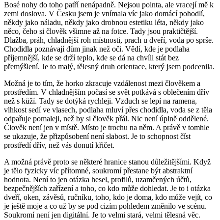
Bosé nohy do toho patří nenápadně. Nejsou pointa, ale vracejí mě k
zemi doslova. V Česku jsem je vnímala víc jako domácí pohodlí,
někdy jako náladu, někdy jako drobnou estetiku léta, někdy jako
něco, čeho si člověk všimne až na fotce. Tady jsou praktičtější.
Dlažba, práh, chladnější roh místnosti, prach u dveří, voda po sprše.
Chodidla poznávají dům jinak než oči. Vědí, kde je podlaha
příjemnější, kde se drží teplo, kde se dá na chvíli stát bez
přemýšlení. Je to malý, tělesný druh orientace, který jsem podcenila.
Možná je to tím, že horko zkracuje vzdálenost mezi člověkem a
prostředím. V chladnějším počasí se svět potkává s oblečením dřív
než s kůží. Tady se dotýká rychleji. Vzduch se lepí na ramena,
vlhkost sedí ve vlasech, podlaha mluví přes chodidla, voda se z těla
odpařuje pomaleji, než by si člověk přál. Nic není úplně oddělené.
Člověk není jen v místě. Místo je trochu na něm. A právě v tomhle
se ukazuje, že přizpůsobení není slabost. Je to schopnost číst
prostředí dřív, než vás donutí křičet.
A možná právě proto se některé hranice stanou důležitějšími. Když
je tělo fyzicky víc přítomné, soukromí přestane být abstraktní
hodnota. Není to jen otázka hesel, profilů, uzamčených účtů,
bezpečnějších zařízení a toho, co kdo může dohledat. Je to i otázka
dveří, oken, závěsů, ručníku, toho, kdo je doma, kdo může vejít, co
je ještě moje a co už by se pod cizím pohledem změnilo ve scénu.
Soukromí není jen digitální. Je to velmi stará, velmi tělesná věc.