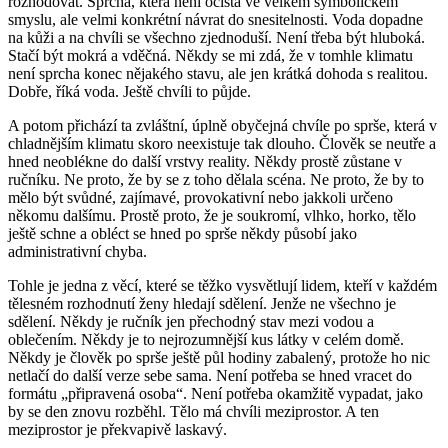
rozhodovat. Sprcha, která není očista ve velkém symbolickém
smyslu, ale velmi konkrétní návrat do snesitelnosti. Voda dopadne
na kůži a na chvíli se všechno zjednoduší. Není třeba být hluboká.
Stačí být mokrá a vděčná. Někdy se mi zdá, že v tomhle klimatu
není sprcha konec nějakého stavu, ale jen krátká dohoda s realitou.
Dobře, říká voda. Ještě chvíli to půjde.
A potom přichází ta zvláštní, úplně obyčejná chvíle po sprše, která v
chladnějším klimatu skoro neexistuje tak dlouho. Člověk se neutře a
hned neoblékne do další vrstvy reality. Někdy prostě zůstane v
ručníku. Ne proto, že by se z toho dělala scéna. Ne proto, že by to
mělo být svůdné, zajímavé, provokativní nebo jakkoli určeno
někomu dalšímu. Prostě proto, že je soukromí, vlhko, horko, tělo
ještě schne a obléct se hned po sprše někdy působí jako
administrativní chyba.
Tohle je jedna z věcí, které se těžko vysvětlují lidem, kteří v každém
tělesném rozhodnutí ženy hledají sdělení. Jenže ne všechno je
sdělení. Někdy je ručník jen přechodný stav mezi vodou a
oblečením. Někdy je to nejrozumnější kus látky v celém domě.
Někdy je člověk po sprše ještě půl hodiny zabalený, protože ho nic
netlačí do další verze sebe sama. Není potřeba se hned vracet do
formátu „připravená osoba“. Není potřeba okamžitě vypadat, jako
by se den znovu rozběhl. Tělo má chvíli meziprostor. A ten
meziprostor je překvapivě laskavý.