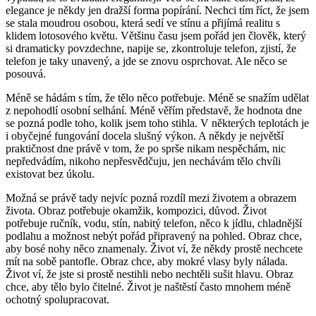
elegance je někdy jen dražší forma popírání. Nechci tím říct, že jsem
se stala moudrou osobou, která sedí ve stínu a přijímá realitu s
klidem lotosového květu. Většinu času jsem pořád jen člověk, který
si dramaticky povzdechne, napije se, zkontroluje telefon, zjistí, že
telefon je taky unavený, a jde se znovu osprchovat. Ale něco se
posouvá.
Méně se hádám s tím, že tělo něco potřebuje. Méně se snažím udělat
z nepohodlí osobní selhání. Méně věřím představě, že hodnota dne
se pozná podle toho, kolik jsem toho stihla. V některých teplotách je
i obyčejné fungování docela slušný výkon. A někdy je největší
praktičnost dne právě v tom, že po sprše nikam nespěchám, nic
nepředvádím, nikoho nepřesvědčuju, jen nechávám tělo chvíli
existovat bez úkolu.
Možná se právě tady nejvíc pozná rozdíl mezi životem a obrazem
života. Obraz potřebuje okamžik, kompozici, důvod. Život
potřebuje ručník, vodu, stín, nabitý telefon, něco k jídlu, chladnější
podlahu a možnost nebýt pořád připravený na pohled. Obraz chce,
aby bosé nohy něco znamenaly. Život ví, že někdy prostě nechcete
mít na sobě pantofle. Obraz chce, aby mokré vlasy byly nálada.
Život ví, že jste si prostě nestihli nebo nechtěli sušit hlavu. Obraz
chce, aby tělo bylo čitelné. Život je naštěstí často mnohem méně
ochotný spolupracovat.