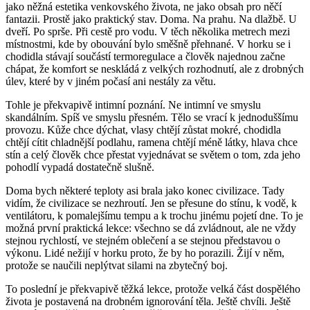
jako něžná estetika venkovského života, ne jako obsah pro něčí
fantazii. Prostě jako praktický stav. Doma. Na prahu. Na dlažbě. U
dveří. Po sprše. Při cestě pro vodu. V těch několika metrech mezi
místnostmi, kde by obouvání bylo směšně přehnané. V horku se i
chodidla stávají součástí termoregulace a člověk najednou začne
chápat, že komfort se neskládá z velkých rozhodnutí, ale z drobných
úlev, které by v jiném počasí ani nestály za větu.
Tohle je překvapivě intimní poznání. Ne intimní ve smyslu
skandálním. Spíš ve smyslu přesném. Tělo se vrací k jednoduššímu
provozu. Kůže chce dýchat, vlasy chtějí zůstat mokré, chodidla
chtějí cítit chladnější podlahu, ramena chtějí méně látky, hlava chce
stín a celý člověk chce přestat vyjednávat se světem o tom, zda jeho
pohodlí vypadá dostatečně slušně.
Doma bych některé teploty asi brala jako konec civilizace. Tady
vidím, že civilizace se nezhroutí. Jen se přesune do stínu, k vodě, k
ventilátoru, k pomalejšímu tempu a k trochu jinému pojetí dne. To je
možná první praktická lekce: všechno se dá zvládnout, ale ne vždy
stejnou rychlostí, ve stejném oblečení a se stejnou představou o
výkonu. Lidé nežijí v horku proto, že by ho porazili. Žijí v něm,
protože se naučili neplýtvat silami na zbytečný boj.
To poslední je překvapivě těžká lekce, protože velká část dospělého
života je postavená na drobném ignorování těla. Ještě chvíli. Ještě