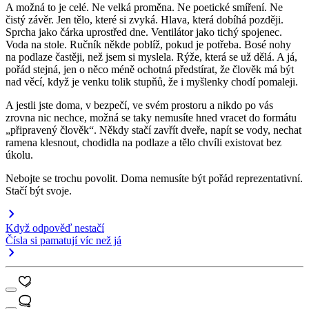
A možná to je celé. Ne velká proměna. Ne poetické smíření. Ne
čistý závěr. Jen tělo, které si zvyká. Hlava, která dobíhá později.
Sprcha jako čárka uprostřed dne. Ventilátor jako tichý spojenec.
Voda na stole. Ručník někde poblíž, pokud je potřeba. Bosé nohy
na podlaze častěji, než jsem si myslela. Rýže, která se už dělá. A já,
pořád stejná, jen o něco méně ochotná předstírat, že člověk má být
nad věcí, když je venku tolik stupňů, že i myšlenky chodí pomaleji.
A jestli jste doma, v bezpečí, ve svém prostoru a nikdo po vás
zrovna nic nechce, možná se taky nemusíte hned vracet do formátu
„připravený člověk“. Někdy stačí zavřít dveře, napít se vody, nechat
ramena klesnout, chodidla na podlaze a tělo chvíli existovat bez
úkolu.
Nebojte se trochu povolit. Doma nemusíte být pořád reprezentativní.
Stačí být svoje.
Když odpověď nestačí
Čísla si pamatují víc než já