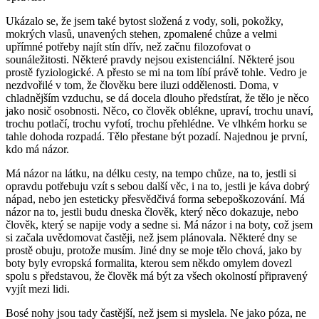
Ukázalo se, že jsem také bytost složená z vody, soli, pokožky,
mokrých vlasů, unavených stehen, zpomalené chůze a velmi
upřímné potřeby najít stín dřív, než začnu filozofovat o
sounáležitosti. Některé pravdy nejsou existenciální. Některé jsou
prostě fyziologické. A přesto se mi na tom líbí právě tohle. Vedro je
nezdvořilé v tom, že člověku bere iluzi oddělenosti. Doma, v
chladnějším vzduchu, se dá docela dlouho předstírat, že tělo je něco
jako nosič osobnosti. Něco, co člověk oblékne, upraví, trochu unaví,
trochu potlačí, trochu vyfotí, trochu přehlédne. Ve vlhkém horku se
tahle dohoda rozpadá. Tělo přestane být pozadí. Najednou je první,
kdo má názor.
Má názor na látku, na délku cesty, na tempo chůze, na to, jestli si
opravdu potřebuju vzít s sebou další věc, i na to, jestli je káva dobrý
nápad, nebo jen esteticky přesvědčivá forma sebepoškozování. Má
názor na to, jestli budu dneska člověk, který něco dokazuje, nebo
člověk, který se napije vody a sedne si. Má názor i na boty, což jsem
si začala uvědomovat častěji, než jsem plánovala. Některé dny se
prostě obuju, protože musím. Jiné dny se moje tělo chová, jako by
boty byly evropská formalita, kterou sem někdo omylem dovezl
spolu s představou, že člověk má být za všech okolností připravený
vyjít mezi lidi.
Bosé nohy jsou tady častější, než jsem si myslela. Ne jako póza, ne