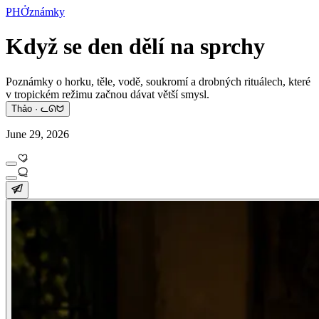
PHỞznámky
Když se den dělí na sprchy
Poznámky o horku, těle, vodě, soukromí a drobných rituálech, které
v tropickém režimu začnou dávat větší smysl.
Thảo · ᓚᘏᗢ
June 29, 2026