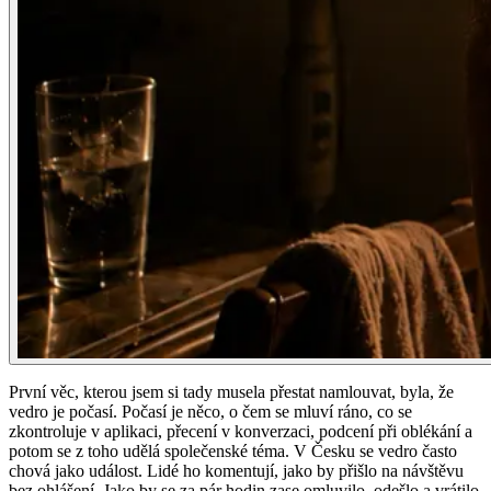
První věc, kterou jsem si tady musela přestat namlouvat, byla, že
vedro je počasí. Počasí je něco, o čem se mluví ráno, co se
zkontroluje v aplikaci, přecení v konverzaci, podcení při oblékání a
potom se z toho udělá společenské téma. V Česku se vedro často
chová jako událost. Lidé ho komentují, jako by přišlo na návštěvu
bez ohlášení. Jako by se za pár hodin zase omluvilo, odešlo a vrátilo