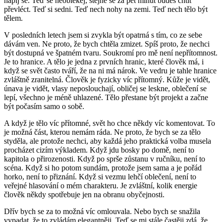
napij se. Teď se neoblékej, stejně se za pět minut budeš chtít
převléct. Teď si sedni. Teď nech nohy na zemi. Teď nech tělo být
tělem.
V posledních letech jsem si zvykla být opatrná s tím, co ze sebe
dávám ven. Ne proto, že bych chtěla zmizet. Spíš proto, že nechci
být dostupná ve špatném tvaru. Soukromí pro mě není nepřítomnost.
Je to hranice. A tělo je jedna z prvních hranic, které člověk má, i
když se svět často tváří, že na ni má nárok. Ve vedru je tahle hranice
zvláštně zranitelná. Člověk je fyzicky víc přítomný. Kůže je vidět,
únava je vidět, vlasy neposlouchají, obličej se leskne, oblečení se
lepí, všechno je méně uhlazené. Tělo přestane být projekt a začne
být počasím samo o sobě.
A když je tělo víc přítomné, svět ho chce někdy víc komentovat. To
je možná část, kterou nemám ráda. Ne proto, že bych se za tělo
styděla, ale protože nechci, aby každá jeho praktická volba musela
procházet cizím výkladem. Když jdu bosky po domě, není to
kapitola o přirozenosti. Když po sprše zůstanu v ručníku, není to
scéna. Když si ho potom sundám, protože jsem sama a je pořád
horko, není to přiznání. Když si vezmu lehčí oblečení, není to
veřejné hlasování o mém charakteru. Je zvláštní, kolik energie
člověk někdy spotřebuje jen na obranu obyčejnosti.
Dřív bych se za to možná víc omlouvala. Nebo bych se snažila
vypadat, že to zvládám elegantněji. Teď se mi stále častěji zdá, že